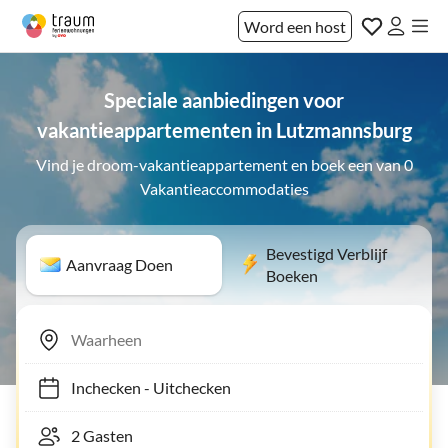
Word een host
Speciale aanbiedingen voor
vakantieappartementen in Lutzmannsburg
Vind je droom-vakantieappartement en boek een van 0
Vakantieaccommodaties
Bevestigd Verblijf
Aanvraag Doen
Boeken
Inchecken
-
Uitchecken