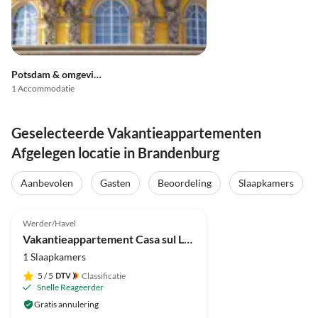
Potsdam & omgeving
1 Accommodatie
Geselecteerde Vakantieappartementen
Afgelegen locatie in Brandenburg
Aanbevolen
Gasten
Beoordeling
Slaapkamers
Top-
4.4
(7)
Advertentie
Werder/Havel
Vakantieappartement Casa sul Lago
1 Slaapkamers
5
/ 5
Classificatie
Snelle Reageerder
Gratis annulering