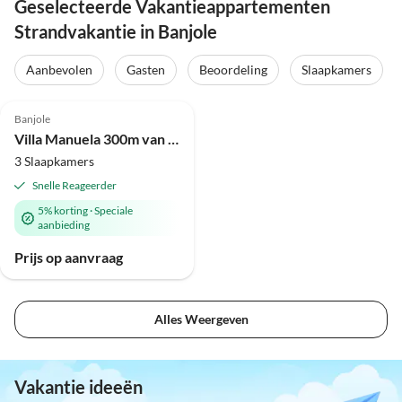
Geselecteerde Vakantieappartementen
Strandvakantie in Banjole
Aanbevolen
Gasten
Beoordeling
Slaapkamers
Banjole
Villa Manuela 300m van het strand
3 Slaapkamers
Snelle Reageerder
5% korting
·
Speciale
aanbieding
Prijs op aanvraag
Alles Weergeven
Vakantie ideeën