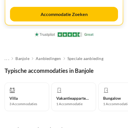
Accommodatie Zoeken
. . .
Banjole
Aanbiedingen
Speciale aanbieding
Typische accommodaties in Banjole
Villa
Vakantieappartement
Bungalow
3
Accommodaties
1
Accommodatie
1
Accommodati