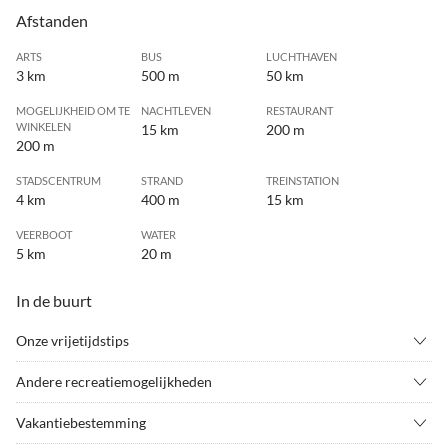
Afstanden
ARTS
BUS
LUCHTHAVEN
3 km
500 m
50 km
MOGELIJKHEID OM TE
NACHTLEVEN
RESTAURANT
WINKELEN
15 km
200 m
200 m
STADSCENTRUM
STRAND
TREINSTATION
4 km
400 m
15 km
VEERBOOT
WATER
5 km
20 m
In de buurt
Onze vrijetijdstips
•
Attractiepark
•
Bezienswaardigheden
Andere recreatiemogelijkheden
•
Binnenzwembad
•
Bioscoop
---
•
Boogschieten
•
Boottocht/rondvaart
Vakantiebestemming
•
Bowling
•
Bowlingbaan/bowlen