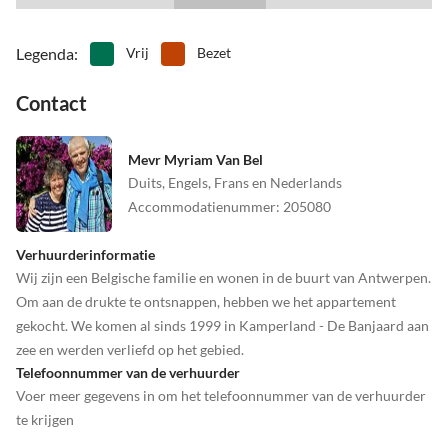
•
Vogels kijken
•
Volleybal
•
Wadlopen
•
Wakeboarden
•
Wandeltocht
•
Waterskiën
Legenda
:
Vrij
Bezet
•
Waterslang
•
Watersport
Contact
•
Welzijn
•
Zwemmen
Mevr Myriam Van Bel
Duits, Engels, Frans en Nederlands
Accommodatienummer
:
205080
Verhuurderinformatie
Wij zijn een Belgische familie en wonen in de buurt van Antwerpen.
Om aan de drukte te ontsnappen, hebben we het appartement
gekocht. We komen al sinds 1999 in Kamperland - De Banjaard aan
zee en werden verliefd op het gebied.
Telefoonnummer van de verhuurder
Voer meer gegevens in om het telefoonnummer van de verhuurder
te krijgen