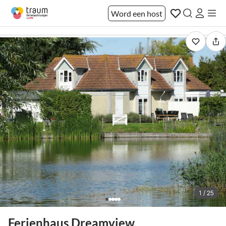
Word een host
1 / 25
Ferienhaus Dreamview