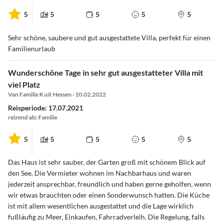
5
5
5
5
5
Sehr schöne, saubere und gut ausgestattete Villa, perfekt für einen
Familienurlaub
Wunderschöne Tage in sehr gut ausgestatteter Villa mit
viel Platz
Van Familie K uit Hessen · 10.02.2022
Reisperiode: 17.07.2021
reizend als: Familie
5
5
5
5
5
Das Haus ist sehr sauber, der Garten groß mit schönem Blick auf
den See. Die Vermieter wohnen im Nachbarhaus und waren
jederzeit ansprechbar, freundlich und haben gerne geholfen, wenn
wir etwas brauchten oder einen Sonderwunsch hatten. Die Küche
ist mit allem wesentlichen ausgestattet und die Lage wirklich
fußläufig zu Meer, Einkaufen, Fahrradverleih. Die Regelung, falls