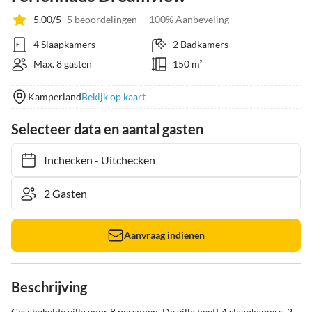
5.00/5
5 beoordelingen
100% Aanbeveling
4 Slaapkamers
2 Badkamers
Max. 8 gasten
150 m²
Kamperland
Bekijk op kaart
Selecteer data en aantal gasten
Inchecken
-
Uitchecken
Aanvraag indienen
Beschrijving
Geschakelde villa voor 8 personen. De villa heeft 4 slaapkamers, 2 