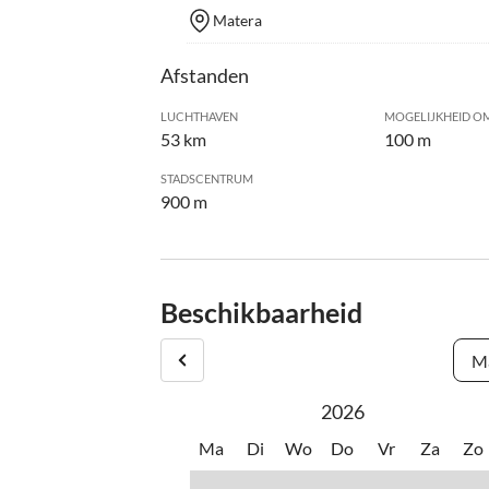
Matera
Afstanden
LUCHTHAVEN
MOGELIJKHEID OM
53 km
100 m
STADSCENTRUM
900 m
Beschikbaarheid
Ma
2026
Ma
Di
Wo
Do
Vr
Za
Zo