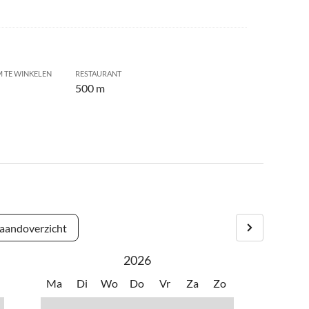
 TE WINKELEN
RESTAURANT
500 m
andoverzicht
2026
Ma
Di
Wo
Do
Vr
Za
Zo