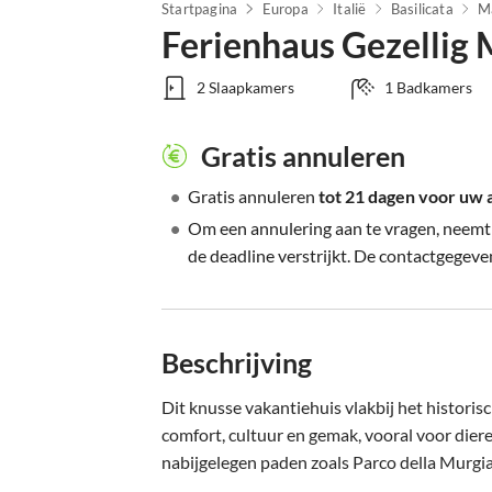
Startpagina
Europa
Italië
Basilicata
M
Ferienhaus Gezellig 
2 Slaapkamers
1 Badkamers
Gratis annuleren
•
Gratis annuleren
tot 21 dagen voor uw
•
Om een annulering aan te vragen, neemt
de deadline verstrijkt. De contactgegeven
Beschrijving
Dit knusse vakantiehuis vlakbij het histori
comfort, cultuur en gemak, vooral voor dier
nabijgelegen paden zoals Parco della Murgia