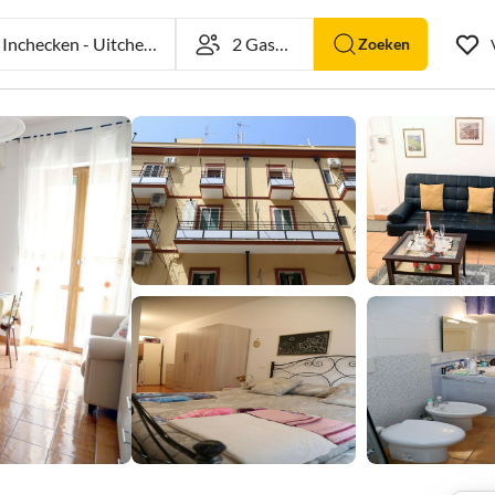
nchecken
-
Uitchecken
Zoeken