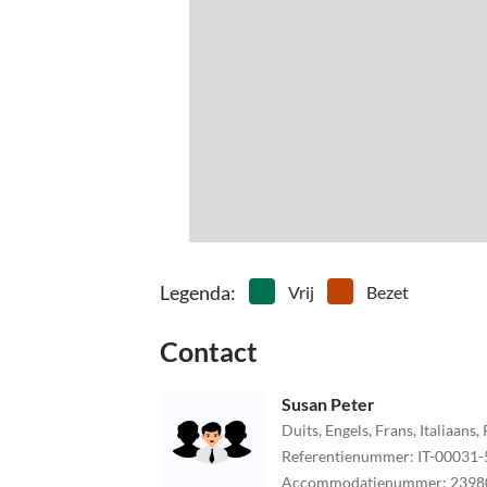
Legenda
:
Vrij
Bezet
Contact
Susan Peter
Duits, Engels, Frans, Italiaans
Referentienummer
:
IT-00031-
Accommodatienummer
:
2398