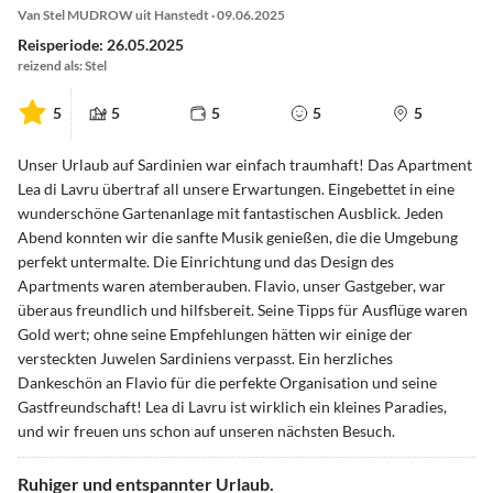
Van Stel MUDROW uit Hanstedt · 09.06.2025
Reisperiode: 26.05.2025
reizend als: Stel
5
5
5
5
5
Unser Urlaub auf Sardinien war einfach traumhaft! Das Apartment
Lea di Lavru übertraf all unsere Erwartungen. Eingebettet in eine
wunderschöne Gartenanlage mit fantastischen Ausblick. Jeden
Abend konnten wir die sanfte Musik genießen, die die Umgebung
perfekt untermalte. Die Einrichtung und das Design des
Apartments waren atemberauben. Flavio, unser Gastgeber, war
überaus freundlich und hilfsbereit. Seine Tipps für Ausflüge waren
Gold wert; ohne seine Empfehlungen hätten wir einige der
versteckten Juwelen Sardiniens verpasst. Ein herzliches
Dankeschön an Flavio für die perfekte Organisation und seine
Gastfreundschaft! Lea di Lavru ist wirklich ein kleines Paradies,
und wir freuen uns schon auf unseren nächsten Besuch.
Ruhiger und entspannter Urlaub.