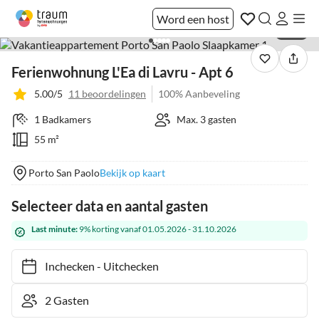
Word een host
1 / 21
Ferienwohnung L'Ea di Lavru - Apt 6
5.00/5
11 beoordelingen
100% Aanbeveling
1 Badkamers
Max. 3 gasten
55 m²
Porto San Paolo
Bekijk op kaart
Selecteer data en aantal gasten
Last minute:
9% korting vanaf 01.05.2026 - 31.10.2026
Inchecken
-
Uitchecken