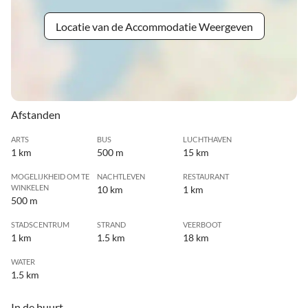
Locatie van de Accommodatie Weergeven
Afstanden
ARTS
BUS
LUCHTHAVEN
1 km
500 m
15 km
MOGELIJKHEID OM TE
NACHTLEVEN
RESTAURANT
WINKELEN
10 km
1 km
500 m
STADSCENTRUM
STRAND
VEERBOOT
1 km
1.5 km
18 km
WATER
1.5 km
In de buurt