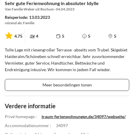
Sehr gute Ferienwohnung in absoluter Idylle
Van Familie Weber uit Bochum · 04.04.2023
Reisperiode: 13.03.2023
reizend als: Familie
4.75
4
5
5
5
Tolle Lage mit riesengroßer Terrasse -abseits vom Trubel. Skigebiet
Haideralm/Schöneben schnell erreichbar. Sehr zuvorkommender
Vermieter, guter Service, Handtücher, Bettwäsche und
Endreinigung inkusive. Wir kommen in jedem Fall wieder.
Meer beoordelingen tonen
Verdere informatie
Privé homepage :
traum-ferienwohnungen.de/34097/webseite/
Accommodatienummer :
34097