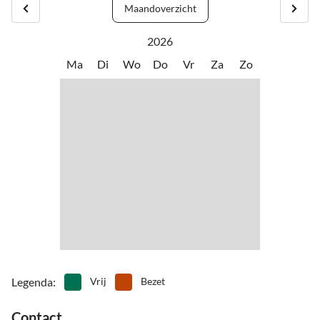
Maandoverzicht
een ideale vakantiebestemming voor de hele familie.
Lindau-Arlberg-Landeck-Reschenpas-Mals
2026
Mals en zijn omgeving bezorgen de natuurliefhebber elke dag
Zernez-Ofenpas-Müstair-Taufers im Münstertal-Reschenpas-Mals
Ma
Di
Wo
Do
Vr
Za
Zo
nieuwe ervaringen. Liefhebbers van kunst zullen enthousiast zijn
over de waardevolle, nog goed bewaarde bouwmonumenten uit de
Lienz-Innichen-Brixen-Bolzano Sud-MeBo Merano-Reschenpas-
Karolingische en Romaanse tijd.
Mals
Legenda
:
Vrij
Bezet
Contact