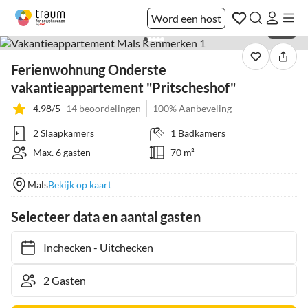
Word een host
1 / 11
Ferienwohnung Onderste
vakantieappartement "Pritscheshof"
4.98/5
14 beoordelingen
100% Aanbeveling
2 Slaapkamers
1 Badkamers
Max. 6 gasten
70 m²
Mals
Bekijk op kaart
Selecteer data en aantal gasten
Inchecken
-
Uitchecken