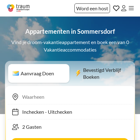
Word een host
Appartementen in Sommersdorf
Vind je droom-vakantieappartement en boek een van 0
Vakantieaccommodaties
Bevestigd Verblijf
Aanvraag Doen
Boeken
Inchecken
-
Uitchecken