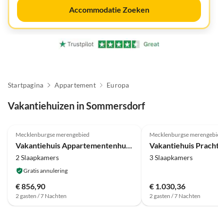
Accommodatie Zoeken
Startpagina
Appartement
Europa
Vakantiehuizen in Sommersdorf
4.0
(4)
Mecklenburgse merengebied
Mecklenburgse merengebi
Vakantiehuis Appartementenhuis Seeperle, Sommersdorf
2 Slaapkamers
3 Slaapkamers
Gratis annulering
€ 856,90
€ 1.030,36
2 gasten / 7 Nachten
2 gasten / 7 Nachten