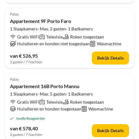
Palau
Appartement 9F Porto Faro
1 Slaapkamers· Max. 2 gasten· 1 Badkamers
Gratis WiFi
Televisie
Roken toegestaan
Huisdieren en honden niet toegestaan
Wasmachine
van € 526,95
Bekijk Details
2 gasten / 7 Nachten
Palau
Appartement 16B Porto Mannu
1 Slaapkamers· Max. 5 gasten· 1 Badkamers
Gratis WiFi
Televisie
Roken toegestaan
Huisdieren en honden toegestaan
Wasmachine
Snelle Reageerder
van € 578,40
Bekijk Details
2 gasten / 7 Nachten