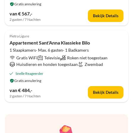
Gratis annulering
van € 567,-
Bekijk Details
2 gasten / 7 Nachten
Top-
Advertentie
Pietra Ligure
Appartement Sant'Anna Klassieke Bilo
1 Slaapkamers· Max. 6 gasten· 1 Badkamers
Gratis WiFi
Televisie
Roken niet toegestaan
Huisdieren en honden toegestaan
Zwembad
Snelle Reageerder
Gratis annulering
van € 484,-
Bekijk Details
2 gasten / 7 Nachten