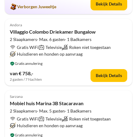
Bekijk Details
Verborgen Juweeltje
Top-
4.5
(4)
Advertentie
Andora
Villaggio Colombo Driekamer Bungalow
2 Slaapkamers· Max. 6 gasten· 1 Badkamers
Gratis WiFi
Televisie
Roken niet toegestaan
Huisdieren en honden op aanvraag
Gratis annulering
van € 758,-
Bekijk Details
2 gasten / 7 Nachten
Sarzana
Mobiel huis Marina 3B Stacaravan
2 Slaapkamers· Max. 5 gasten· 1 Badkamers
Gratis WiFi
Televisie
Roken niet toegestaan
Huisdieren en honden op aanvraag
Gratis annulering