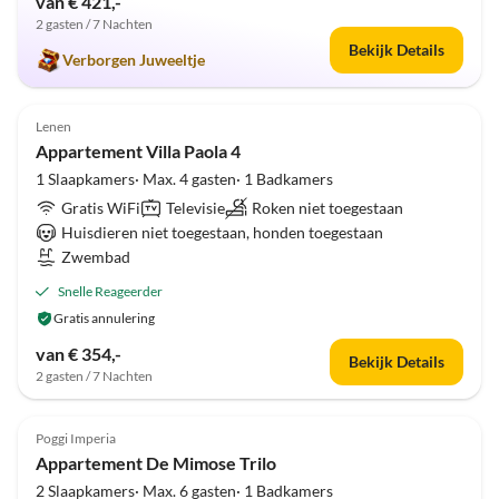
van € 421,-
2 gasten / 7 Nachten
Bekijk Details
Verborgen Juweeltje
Top-
4.6
(5)
Advertentie
Lenen
Appartement Villa Paola 4
1 Slaapkamers· Max. 4 gasten· 1 Badkamers
Gratis WiFi
Televisie
Roken niet toegestaan
Huisdieren niet toegestaan, honden toegestaan
Zwembad
Snelle Reageerder
Gratis annulering
van € 354,-
Bekijk Details
2 gasten / 7 Nachten
Top-
4.8
(5)
Advertentie
Poggi Imperia
Appartement De Mimose Trilo
2 Slaapkamers· Max. 6 gasten· 1 Badkamers