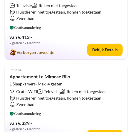
Televisie
Roken niet toegestaan
Huisdieren niet toegestaan, honden toegestaan
Zwembad
Gratis annulering
van € 413,-
2 gasten / 7 Nachten
Bekijk Details
Verborgen Juweeltje
Top-
4.8
(5)
Advertentie
Imperia
Appartement Le Mimose Bilo
1 Slaapkamers· Max. 4 gasten
Gratis WiFi
Televisie
Roken niet toegestaan
Huisdieren niet toegestaan, honden toegestaan
Zwembad
Gratis annulering
van € 329,-
2 gasten / 7 Nachten