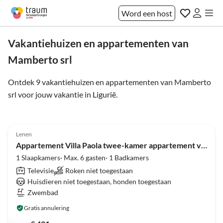
Word een host
Vakantiehuizen en appartementen van
Mamberto srl
Ontdek 9 vakantiehuizen en appartementen van Mamberto
srl voor jouw vakantie in
Ligurië
.
Top-
4.8
(5)
Advertentie
Lenen
Appartement Villa Paola twee-kamer appartement voor 6 personen
1 Slaapkamers· Max. 6 gasten· 1 Badkamers
Televisie
Roken niet toegestaan
Huisdieren niet toegestaan, honden toegestaan
Zwembad
Gratis annulering