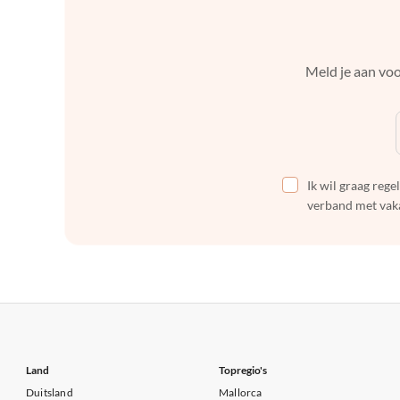
Meld je aan voo
Ik wil graag reg
verband met vaka
Land
Topregio's
Duitsland
Mallorca