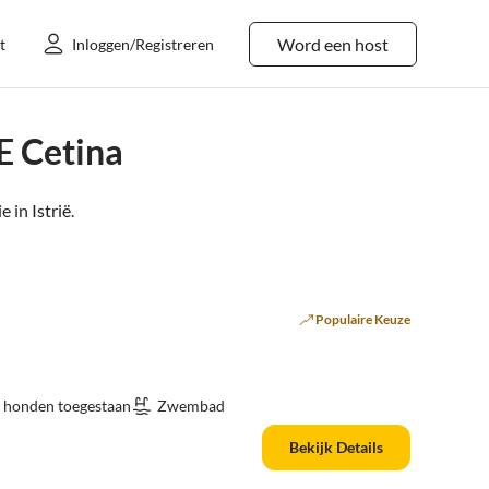
Word een host
t
Inloggen/Registreren
E Cetina
e in
Istrië
.
Populaire Keuze
 honden toegestaan
Zwembad
Bekijk Details