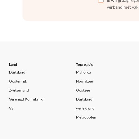
Ik wil graag reg
verband met vaka
Land
Topregio's
Duitsland
Mallorca
Oostenrijk
Noordzee
Zwitserland
Oostzee
Verenigd Koninkrijk
Duitsland
VS
wereldwijd
Metropolen