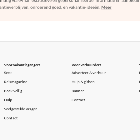
elmatig via e-mail exclusieve en gepersonaliseerde informatie en aanbied
ntieverblijven, onroerend goed, en vakantie-ideeën.
Meer
Voor vakantiegangers
Voor verhuurders
Seek
Adverteer & verhuur
Reismagazine
Hulp & gidsen
Boek veilig
Banner
Hulp
Contact
Veelgestelde Vragen
Contact