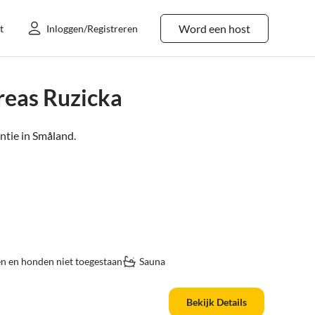
Word een host
t
Inloggen/Registreren
reas Ruzicka
tie in
Småland
.
n en honden niet toegestaan
Sauna
Bekijk Details