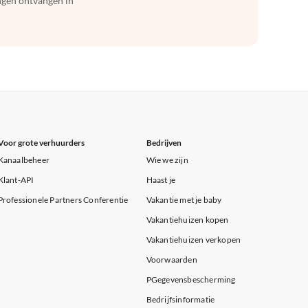
ingen ontvangen in
Voor grote verhuurders
Bedrijven
Kanaalbeheer
Wie we zijn
Klant-API
Haast je
Professionele Partners Conferentie
Vakantie met je baby
Vakantiehuizen kopen
Vakantiehuizen verkopen
Voorwaarden
PGegevensbescherming
Bedrijfsinformatie