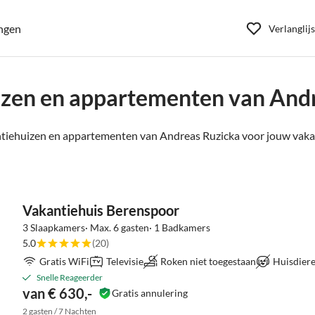
ngen
Verlanglijs
zen en appartementen van And
tiehuizen en appartementen van Andreas Ruzicka voor jouw vakan
Vakantiehuis Berenspoor
3 Slaapkamers· Max. 6 gasten· 1 Badkamers
5.0
(20)
Gratis WiFi
Televisie
Roken niet toegestaan
Huisdiere
Snelle Reageerder
van € 630,-
Gratis annulering
2 gasten / 7 Nachten