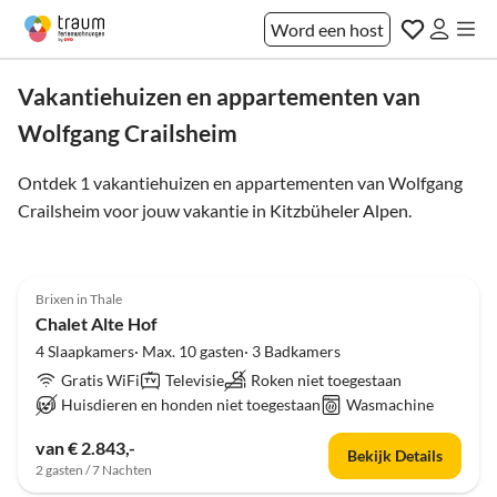
Word een host
Vakantiehuizen en appartementen van
Wolfgang Crailsheim
Ontdek 1 vakantiehuizen en appartementen van Wolfgang
Crailsheim voor jouw vakantie in
Kitzbüheler Alpen
.
4.8
(2)
Brixen in Thale
Chalet Alte Hof
4 Slaapkamers· Max. 10 gasten· 3 Badkamers
Gratis WiFi
Televisie
Roken niet toegestaan
Huisdieren en honden niet toegestaan
Wasmachine
van € 2.843,-
Bekijk Details
2 gasten / 7 Nachten