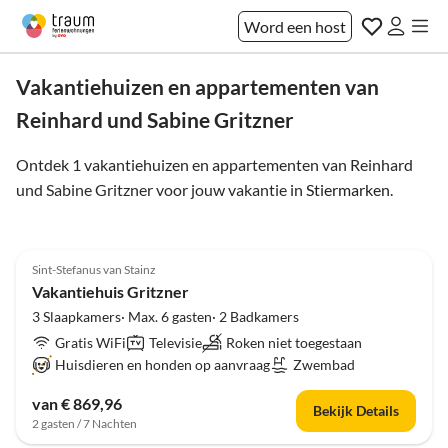
Word een host
Vakantiehuizen en appartementen van
Reinhard und Sabine Gritzner
Ontdek 1 vakantiehuizen en appartementen van Reinhard
und Sabine Gritzner voor jouw vakantie in
Stiermarken
.
5.0
(20)
Sint-Stefanus van Stainz
Vakantiehuis Gritzner
3 Slaapkamers· Max. 6 gasten· 2 Badkamers
Gratis WiFi
Televisie
Roken niet toegestaan
Huisdieren en honden op aanvraag
Zwembad
van € 869,96
Bekijk Details
2 gasten / 7 Nachten