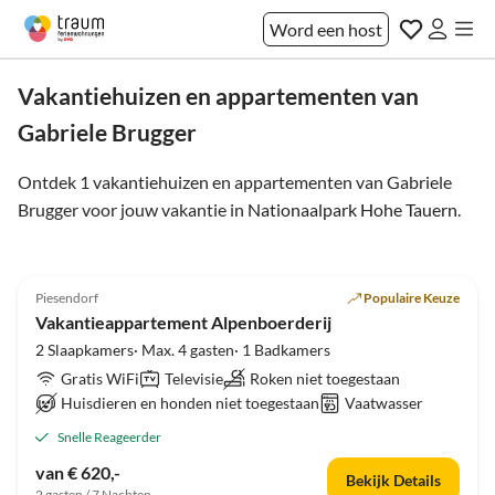
Word een host
Vakantiehuizen en appartementen van
Gabriele Brugger
Ontdek 1 vakantiehuizen en appartementen van Gabriele
Brugger voor jouw vakantie in
Nationaalpark Hohe Tauern
.
5.0
(21)
Piesendorf
Populaire Keuze
Vakantieappartement Alpenboerderij
2 Slaapkamers· Max. 4 gasten· 1 Badkamers
Gratis WiFi
Televisie
Roken niet toegestaan
Huisdieren en honden niet toegestaan
Vaatwasser
Snelle Reageerder
van € 620,-
Bekijk Details
2 gasten / 7 Nachten