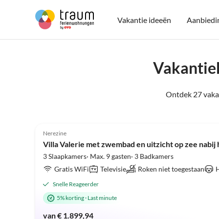
Vakantie ideeën
Aanbiedi
Vakantieh
Ontdek 27 vakan
5.0
(2)
Nerezine
Villa Valerie met zwembad en uitzicht op zee nabij 
3 Slaapkamers· Max. 9 gasten· 3 Badkamers
Gratis WiFi
Televisie
Roken niet toegestaan
H
Snelle Reageerder
5% korting
·
Last minute
van € 1.899,94