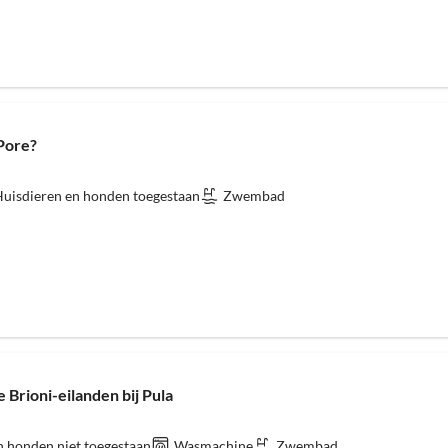
Pore?
uisdieren en honden toegestaan
Zwembad
 Brioni-eilanden bij Pula
n honden niet toegestaan
Wasmachine
Zwembad