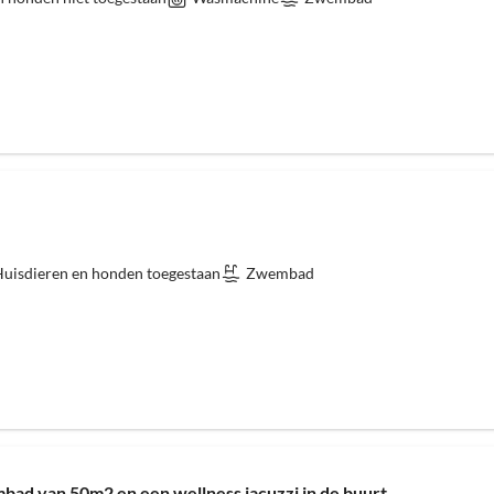
uisdieren en honden toegestaan
Zwembad
ad van 50m2 en een wellness jacuzzi in de buurt