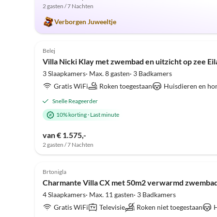
2 gasten / 7 Nachten
Verborgen Juweeltje
5.0
(1)
Belej
Villa Nicki Klay met zwembad en uitzicht op zee Ei
3 Slaapkamers· Max. 8 gasten· 3 Badkamers
Gratis WiFi
Roken toegestaan
Huisdieren en ho
Snelle Reageerder
10% korting
·
Last minute
van € 1.575,-
2 gasten / 7 Nachten
4.8
(1)
Brtonigla
Charmante Villa CX met 50m2 verwarmd zwembad
4 Slaapkamers· Max. 11 gasten· 3 Badkamers
Gratis WiFi
Televisie
Roken niet toegestaan
H