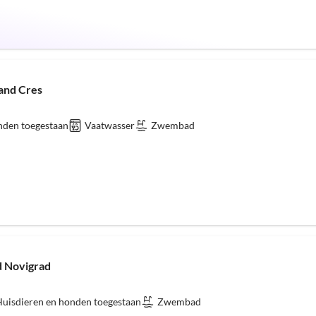
land Cres
nden toegestaan
Vaatwasser
Zwembad
 Novigrad
uisdieren en honden toegestaan
Zwembad