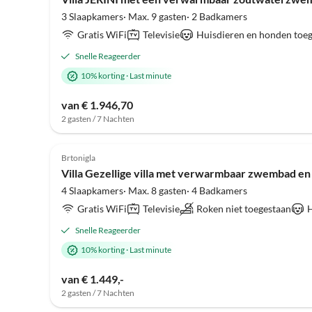
3 Slaapkamers· Max. 9 gasten· 2 Badkamers
Gratis WiFi
Televisie
Huisdieren en honden toe
Snelle Reageerder
10% korting
·
Last minute
van € 1.946,70
2 gasten / 7 Nachten
Brtonigla
Villa Gezellige villa met verwarmbaar zwembad en 
4 Slaapkamers· Max. 8 gasten· 4 Badkamers
Gratis WiFi
Televisie
Roken niet toegestaan
H
Snelle Reageerder
10% korting
·
Last minute
van € 1.449,-
2 gasten / 7 Nachten