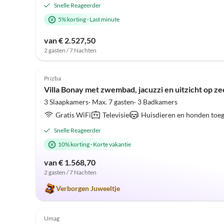
Snelle Reageerder
5% korting
·
Last minute
van € 2.527,50
2 gasten / 7 Nachten
5.0
(1)
Prizba
Villa Bonay met zwembad, jacuzzi en uitzicht op z
3 Slaapkamers· Max. 7 gasten· 3 Badkamers
Gratis WiFi
Televisie
Huisdieren en honden toe
Snelle Reageerder
10% korting
·
Korte vakantie
van € 1.568,70
2 gasten / 7 Nachten
Verborgen Juweeltje
5.0
(1)
Umag