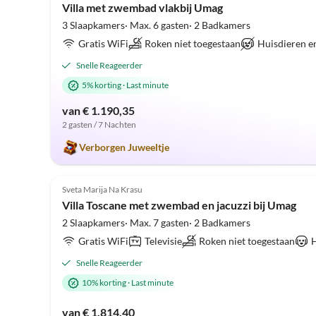
Villa met zwembad vlakbij Umag
3 Slaapkamers· Max. 6 gasten· 2 Badkamers
Gratis WiFi
Roken niet toegestaan
Huisdieren e
Snelle Reageerder
5% korting
·
Last minute
van € 1.190,35
2 gasten / 7 Nachten
Verborgen Juweeltje
Sveta Marija Na Krasu
Villa Toscane met zwembad en jacuzzi bij Umag
2 Slaapkamers· Max. 7 gasten· 2 Badkamers
Gratis WiFi
Televisie
Roken niet toegestaan
H
Snelle Reageerder
10% korting
·
Last minute
van € 1.814,40