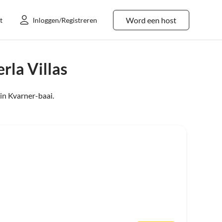
Word een host
t
Inloggen/Registreren
rla Villas
in
Kvarner-baai
.