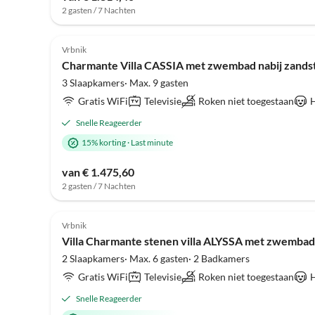
2 gasten / 7 Nachten
Vrbnik
Charmante Villa CASSIA met zwembad nabij zands
3 Slaapkamers· Max. 9 gasten
Gratis WiFi
Televisie
Roken niet toegestaan
H
Snelle Reageerder
15% korting
·
Last minute
van € 1.475,60
2 gasten / 7 Nachten
Vrbnik
Villa Charmante stenen villa ALYSSA met zwembad 
2 Slaapkamers· Max. 6 gasten· 2 Badkamers
Gratis WiFi
Televisie
Roken niet toegestaan
H
Snelle Reageerder