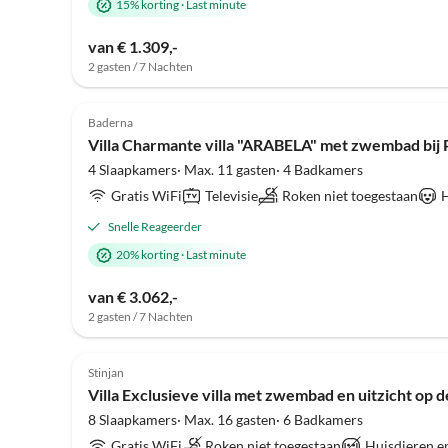
15% korting
·
Last minute
van € 1.309,-
2 gasten / 7 Nachten
Baderna
Villa Charmante villa "ARABELA" met zwembad bij 
4 Slaapkamers· Max. 11 gasten· 4 Badkamers
Gratis WiFi
Televisie
Roken niet toegestaan
H
Snelle Reageerder
20% korting
·
Last minute
van € 3.062,-
2 gasten / 7 Nachten
Stinjan
Villa Exclusieve villa met zwembad en uitzicht op de
8 Slaapkamers· Max. 16 gasten· 6 Badkamers
Gratis WiFi
Roken niet toegestaan
Huisdieren e