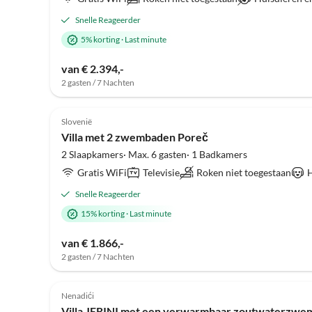
Snelle Reageerder
5% korting
·
Last minute
van € 2.394,-
2 gasten / 7 Nachten
Slovenië
Villa met 2 zwembaden Poreč
2 Slaapkamers· Max. 6 gasten· 1 Badkamers
Gratis WiFi
Televisie
Roken niet toegestaan
H
Snelle Reageerder
15% korting
·
Last minute
van € 1.866,-
2 gasten / 7 Nachten
Nenadići
Villa JERINI met een verwarmbaar zoutwaterzwemb