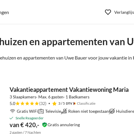
ngen
Verlanglijs
huizen en appartementen van 
ehuizen en appartementen van Uwe Bauer voor jouw vakantie in
Vakantieappartement Vakantiewoning Maria
3 Slaapkamers· Max. 6 gasten· 1 Badkamers
5.0
(32)
3
/ 5
Classificatie
Gratis WiFi
Televisie
Roken niet toegestaan
Huisdiere
Snelle Reageerder
van € 420,-
Gratis annulering
2 gasten / 7 Nachten