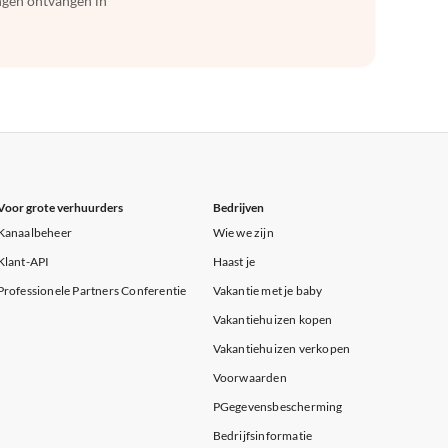
ingen ontvangen in
Voor grote verhuurders
Bedrijven
Kanaalbeheer
Wie we zijn
Klant-API
Haast je
Professionele Partners Conferentie
Vakantie met je baby
Vakantiehuizen kopen
Vakantiehuizen verkopen
Voorwaarden
PGegevensbescherming
Bedrijfsinformatie