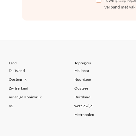
Ik wil graag reg
verband met vaka
Land
Topregio's
Duitsland
Mallorca
Oostenrijk
Noordzee
Zwitserland
Oostzee
Verenigd Koninkrijk
Duitsland
VS
wereldwijd
Metropolen