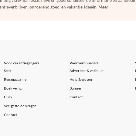
elmatig via e-mail exclusieve en gepersonaliseerde informatie en aanbied
ntieverblijven, onroerend goed, en vakantie-ideeën.
Meer
Voor vakantiegangers
Voor verhuurders
Seek
Adverteer & verhuur
Reismagazine
Hulp & gidsen
Boek veilig
Banner
Hulp
Contact
Veelgestelde Vragen
Contact