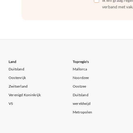
Ik wil graag reg
verband met vaka
Land
Topregio's
Duitsland
Mallorca
Oostenrijk
Noordzee
Zwitserland
Oostzee
Verenigd Koninkrijk
Duitsland
VS
wereldwijd
Metropolen