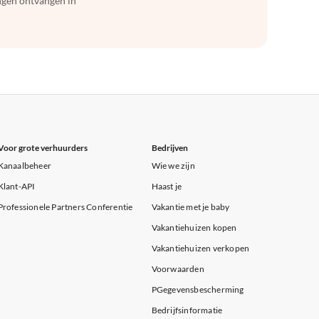
ingen ontvangen in
Voor grote verhuurders
Bedrijven
Kanaalbeheer
Wie we zijn
Klant-API
Haast je
Professionele Partners Conferentie
Vakantie met je baby
Vakantiehuizen kopen
Vakantiehuizen verkopen
Voorwaarden
PGegevensbescherming
Bedrijfsinformatie