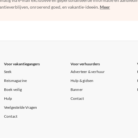
elmatig via e-mail exclusieve en gepersonaliseerde informatie en aanbied
ntieverblijven, onroerend goed, en vakantie-ideeën.
Meer
Voor vakantiegangers
Voor verhuurders
Seek
Adverteer & verhuur
Reismagazine
Hulp & gidsen
Boek veilig
Banner
Hulp
Contact
Veelgestelde Vragen
Contact