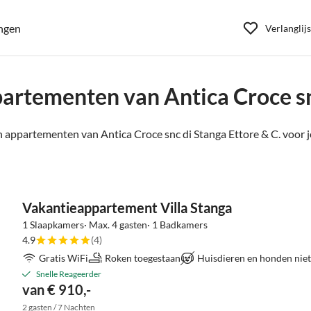
ngen
Verlanglijs
artementen van Antica Croce snc
 appartementen van Antica Croce snc di Stanga Ettore & C. voor j
Vakantieappartement Villa Stanga
1 Slaapkamers· Max. 4 gasten· 1 Badkamers
4.9
(4)
Gratis WiFi
Roken toegestaan
Huisdieren en honden niet
Snelle Reageerder
van € 910,-
2 gasten / 7 Nachten