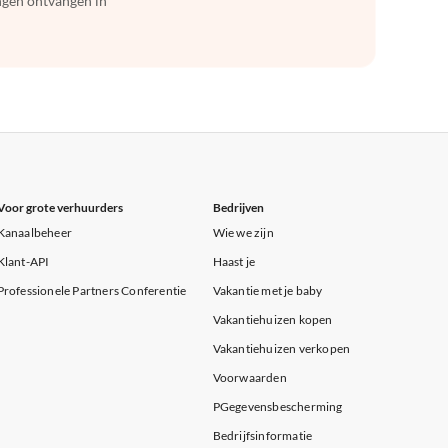
ingen ontvangen in
Voor grote verhuurders
Bedrijven
Kanaalbeheer
Wie we zijn
Klant-API
Haast je
Professionele Partners Conferentie
Vakantie met je baby
Vakantiehuizen kopen
Vakantiehuizen verkopen
Voorwaarden
PGegevensbescherming
Bedrijfsinformatie