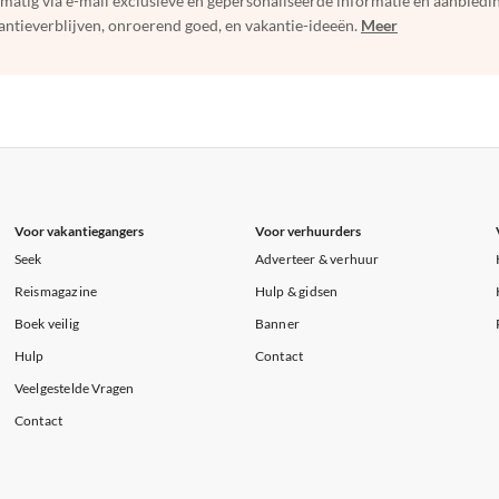
elmatig via e-mail exclusieve en gepersonaliseerde informatie en aanbied
ntieverblijven, onroerend goed, en vakantie-ideeën.
Meer
Voor vakantiegangers
Voor verhuurders
Seek
Adverteer & verhuur
Reismagazine
Hulp & gidsen
Boek veilig
Banner
Hulp
Contact
Veelgestelde Vragen
Contact