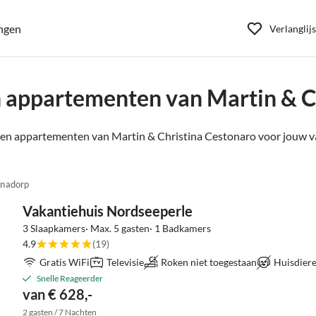
ngen
Verlanglijs
 appartementen van Martin & C
en appartementen van Martin & Christina Cestonaro voor jouw va
anadorp
Vakantiehuis Nordseeperle
3 Slaapkamers· Max. 5 gasten· 1 Badkamers
4.9
(19)
Gratis WiFi
Televisie
Roken niet toegestaan
Huisdiere
Snelle Reageerder
van € 628,-
2 gasten / 7 Nachten