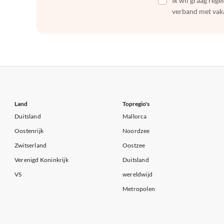
Ik wil graag reg
verband met vaka
Land
Topregio's
Duitsland
Mallorca
Oostenrijk
Noordzee
Zwitserland
Oostzee
Verenigd Koninkrijk
Duitsland
VS
wereldwijd
Metropolen