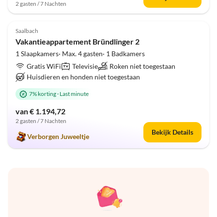
2 gasten / 7 Nachten
Top-
5.0
(1)
Advertentie
Saalbach
Vakantieappartement Bründlinger 2
1 Slaapkamers· Max. 4 gasten· 1 Badkamers
Gratis WiFi
Televisie
Roken niet toegestaan
Huisdieren en honden niet toegestaan
7% korting
·
Last minute
van € 1.194,72
2 gasten / 7 Nachten
Bekijk Details
Verborgen Juweeltje