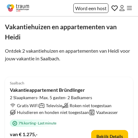
Word een host
Vakantiehuizen en appartementen van
Heidi
Ontdek 2 vakantiehuizen en appartementen van Heidi voor
jouw vakantie in
Saalbach
.
Top-
4.9
(4)
Advertentie
Saalbach
Vakantieappartement Bründlinger
2 Slaapkamers· Max. 5 gasten· 2 Badkamers
Gratis WiFi
Televisie
Roken niet toegestaan
Huisdieren en honden niet toegestaan
Vaatwasser
7% korting
·
Last minute
van € 1.275,-
Bekijk Details