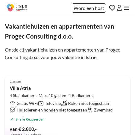
Word een host
Vakantiehuizen en appartementen van
Progec Consulting d.o.o.
Ontdek 1 vakantiehuizen en appartementen van Progec
Consulting d.o.o. voor jouw vakantie in
Istrië
.
Top-
5.0
(2)
Advertentie
Liznjan
Villa Atria
4 Slaapkamers· Max. 10 gasten· 4 Badkamers
Gratis WiFi
Televisie
Roken niet toegestaan
Huisdieren en honden niet toegestaan
Zwembad
Snelle Reageerder
van € 2.800,-
2 gasten / 7 Nachten