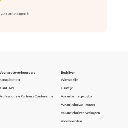
ingen ontvangen in
Voor grote verhuurders
Bedrijven
Kanaalbeheer
Wie we zijn
Klant-API
Haast je
Professionele Partners Conferentie
Vakantie met je baby
Vakantiehuizen kopen
Vakantiehuizen verkopen
Voorwaarden