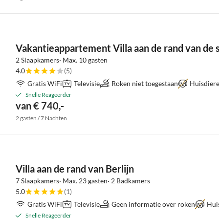
Vakantieappartement Villa aan de rand van de 
2 Slaapkamers· Max. 10 gasten
4.0
(5)
Gratis WiFi
Televisie
Roken niet toegestaan
Huisdier
Snelle Reageerder
van € 740,-
2 gasten / 7 Nachten
Villa aan de rand van Berlijn
7 Slaapkamers· Max. 23 gasten· 2 Badkamers
5.0
(1)
Gratis WiFi
Televisie
Geen informatie over roken
Hui
Snelle Reageerder