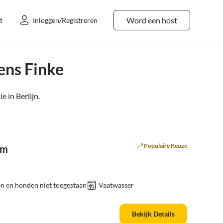
Word een host
t
Inloggen/Registreren
ens Finke
e in
Berlijn
.
Populaire Keuze
um
n en honden niet toegestaan
Vaatwasser
Bekijk Details