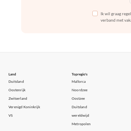
Ik wil graag reg
verband met vaka
Land
Topregio's
Duitsland
Mallorca
Oostenrijk
Noordzee
Zwitserland
Oostzee
Verenigd Koninkrijk
Duitsland
VS
wereldwijd
Metropolen