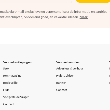
elmatig via e-mail exclusieve en gepersonaliseerde informatie en aanbied
ntieverblijven, onroerend goed, en vakantie-ideeën.
Meer
Voor vakantiegangers
Voor verhuurders
Seek
Adverteer & verhuur
Reismagazine
Hulp & gidsen
Boek veilig
Banner
Hulp
Contact
Veelgestelde Vragen
Contact