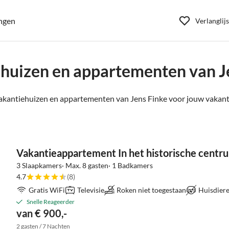
ngen
Verlanglijs
huizen en appartementen van J
kantiehuizen en appartementen van Jens Finke voor jouw vakanti
Vakantieappartement In het historische centr
3 Slaapkamers· Max. 8 gasten· 1 Badkamers
4.7
(8)
Gratis WiFi
Televisie
Roken niet toegestaan
Huisdiere
Snelle Reageerder
van € 900,-
2 gasten / 7 Nachten