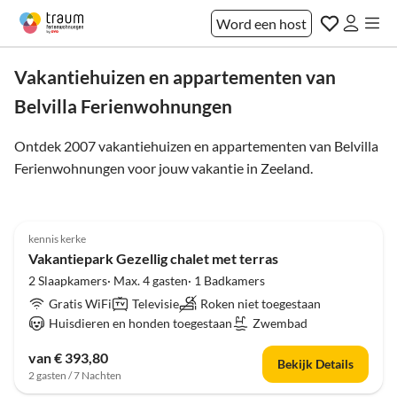
Word een host
Vakantiehuizen en appartementen van
Belvilla Ferienwohnungen
Ontdek 2007 vakantiehuizen en appartementen van Belvilla
Ferienwohnungen voor jouw vakantie in
Zeeland
.
4.0
(157)
kennis kerke
Vakantiepark Gezellig chalet met terras
2 Slaapkamers· Max. 4 gasten· 1 Badkamers
Gratis WiFi
Televisie
Roken niet toegestaan
Huisdieren en honden toegestaan
Zwembad
van € 393,80
Bekijk Details
2 gasten / 7 Nachten