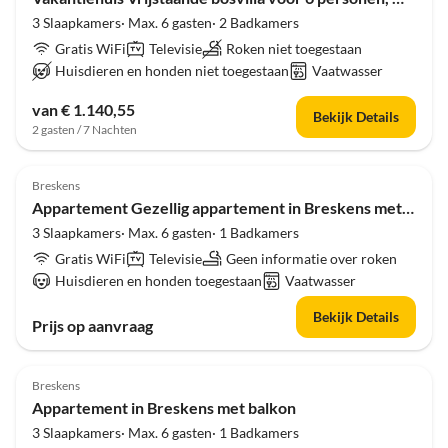
3 Slaapkamers· Max. 6 gasten· 2 Badkamers
Gratis WiFi
Televisie
Roken niet toegestaan
Huisdieren en honden niet toegestaan
Vaatwasser
van € 1.140,55
Bekijk Details
2 gasten / 7 Nachten
4.0
(33)
Breskens
Appartement Gezellig appartement in Breskens met balkon
3 Slaapkamers· Max. 6 gasten· 1 Badkamers
Gratis WiFi
Televisie
Geen informatie over roken
Huisdieren en honden toegestaan
Vaatwasser
Bekijk Details
Prijs op aanvraag
4.0
(33)
Breskens
Appartement in Breskens met balkon
3 Slaapkamers· Max. 6 gasten· 1 Badkamers