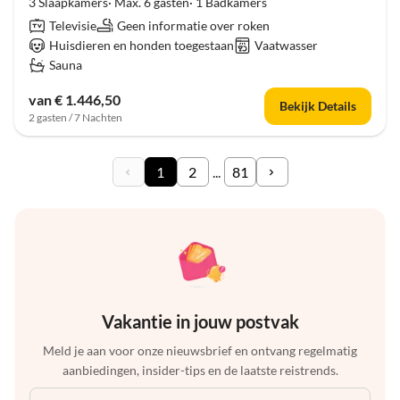
3 Slaapkamers· Max. 6 gasten· 1 Badkamers
Televisie
Geen informatie over roken
Huisdieren en honden toegestaan
Vaatwasser
Sauna
van € 1.446,50
Bekijk Details
2 gasten / 7 Nachten
1
2
...
81
Vakantie in jouw postvak
Meld je aan voor onze nieuwsbrief en ontvang regelmatig
aanbiedingen, insider-tips en de laatste reistrends.