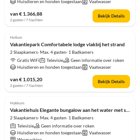
Huisdieren en honden toegestaan
Vaatwasser
van € 1.366,88
Bekijk Details
2 gasten / 7 Nachten
4.0
(25)
Hollum
Vakantiepark Comfortabele lodge vlakbij het strand
2 Slaapkamers· Max. 4 gasten· 1 Badkamers
Gratis WiFi
Televisie
Geen informatie over roken
Huisdieren en honden toegestaan
Vaatwasser
van € 1.015,20
Bekijk Details
2 gasten / 7 Nachten
Makkum
Vakantiehuis Elegante bungalow aan het water met steiger
2 Slaapkamers· Max. 4 gasten· 1 Badkamers
Televisie
Geen informatie over roken
Huisdieren en honden toegestaan
Vaatwasser
Wasmachine