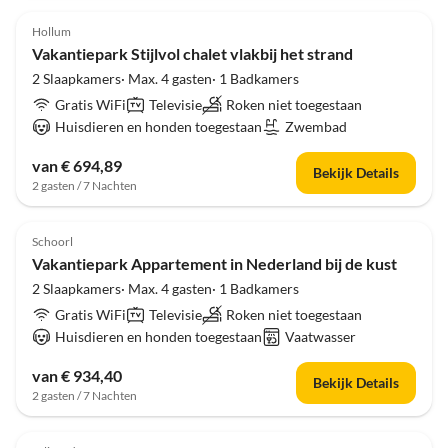
4.0
(104)
Hollum
Vakantiepark Stijlvol chalet vlakbij het strand
2 Slaapkamers· Max. 4 gasten· 1 Badkamers
Gratis WiFi
Televisie
Roken niet toegestaan
Huisdieren en honden toegestaan
Zwembad
van € 694,89
Bekijk Details
2 gasten / 7 Nachten
4.0
(89)
Schoorl
Vakantiepark Appartement in Nederland bij de kust
2 Slaapkamers· Max. 4 gasten· 1 Badkamers
Gratis WiFi
Televisie
Roken niet toegestaan
Huisdieren en honden toegestaan
Vaatwasser
van € 934,40
Bekijk Details
2 gasten / 7 Nachten
4.0
(43)