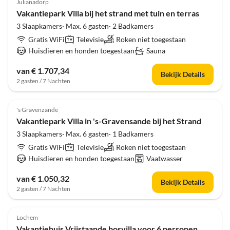
Julianadorp
Vakantiepark Villa bij het strand met tuin en terras
3 Slaapkamers· Max. 6 gasten· 2 Badkamers
Gratis WiFi
Televisie
Roken niet toegestaan
Huisdieren en honden toegestaan
Sauna
van € 1.707,34
Bekijk Details
2 gasten / 7 Nachten
4.0
(40)
's Gravenzande
Vakantiepark Villa in 's-Gravensande bij het Strand
3 Slaapkamers· Max. 6 gasten· 1 Badkamers
Gratis WiFi
Televisie
Roken niet toegestaan
Huisdieren en honden toegestaan
Vaatwasser
van € 1.050,32
Bekijk Details
2 gasten / 7 Nachten
4.0
(39)
Lochem
Vakantiehuis Vrijstaande bosvilla voor 6 personen, wandel-/fietsroute in Lochem.