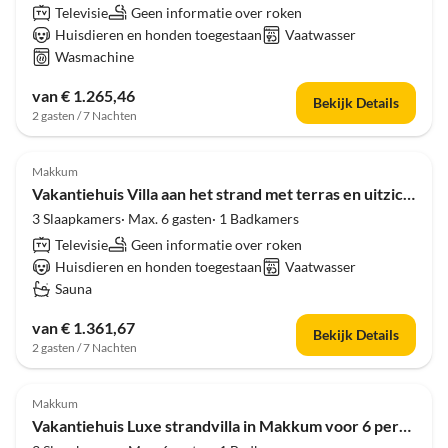
Televisie
Geen informatie over roken
Huisdieren en honden toegestaan
Vaatwasser
Wasmachine
van € 1.265,46
Bekijk Details
2 gasten / 7 Nachten
Makkum
Vakantiehuis Villa aan het strand met terras en uitzicht
3 Slaapkamers· Max. 6 gasten· 1 Badkamers
Televisie
Geen informatie over roken
Huisdieren en honden toegestaan
Vaatwasser
Sauna
van € 1.361,67
Bekijk Details
2 gasten / 7 Nachten
Makkum
Vakantiehuis Luxe strandvilla in Makkum voor 6 personen