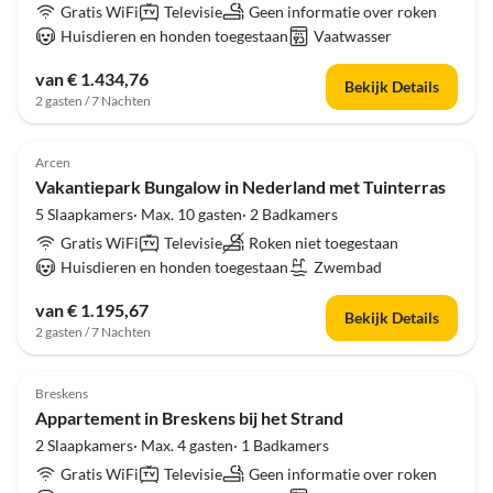
Gratis WiFi
Televisie
Geen informatie over roken
Huisdieren en honden toegestaan
Vaatwasser
van € 1.434,76
Bekijk Details
2 gasten / 7 Nachten
4.0
(28)
Arcen
Vakantiepark Bungalow in Nederland met Tuinterras
5 Slaapkamers· Max. 10 gasten· 2 Badkamers
Gratis WiFi
Televisie
Roken niet toegestaan
Huisdieren en honden toegestaan
Zwembad
van € 1.195,67
Bekijk Details
2 gasten / 7 Nachten
4.0
(26)
Breskens
Appartement in Breskens bij het Strand
2 Slaapkamers· Max. 4 gasten· 1 Badkamers
Gratis WiFi
Televisie
Geen informatie over roken