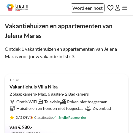
Word een host
Vakantiehuizen en appartementen van
Jelena Maras
Ontdek 1 vakantiehuizen en appartementen van Jelena
Maras voor jouw vakantie in
Istrië
.
5.0
(12)
Tinjan
Vakantiehuis Villa Nika
2 Slaapkamers· Max. 6 gasten· 2 Badkamers
Gratis WiFi
Televisie
Roken niet toegestaan
Huisdieren en honden niet toegestaan
Zwembad
3
/ 5
Classificatie
Snelle Reageerder
van € 980,-
2 gasten / 7 Nachten