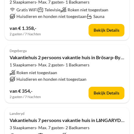
2 Slaapkamers· Max. 7 gasten· 1 Badkamers
Gratis WiFi
Televisie
Roken niet toegestaan
Huisdieren en honden niet toegestaan
Sauna
van € 1.358,-
Bekijk Details
2 gasten / 7 Nachten
4.0
(1)
Degeberga
Vakantiehuis 2 persoons vakantie huis in Brösarp-By Traum
1 Slaapkamers· Max. 2 gasten· 1 Badkamers
Roken niet toegestaan
Huisdieren en honden niet toegestaan
van € 354,-
Bekijk Details
2 gasten / 7 Nachten
4.0
(1)
Landeryd
Vakantiehuis 7 persoons vakantie huis in LåNGARYD-By Traum
3 Slaapkamers· Max. 7 gasten· 2 Badkamers