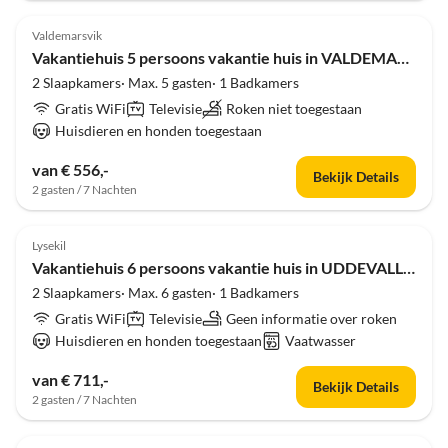
4.0
(5)
Valdemarsvik
Vakantiehuis 5 persoons vakantie huis in VALDEMARSVIK-By Traum
2 Slaapkamers· Max. 5 gasten· 1 Badkamers
Gratis WiFi
Televisie
Roken niet toegestaan
Huisdieren en honden toegestaan
van € 556,-
Bekijk Details
2 gasten / 7 Nachten
4.0
(5)
Lysekil
Vakantiehuis 6 persoons vakantie huis in UDDEVALLA-By Traum
2 Slaapkamers· Max. 6 gasten· 1 Badkamers
Gratis WiFi
Televisie
Geen informatie over roken
Huisdieren en honden toegestaan
Vaatwasser
van € 711,-
Bekijk Details
2 gasten / 7 Nachten
4.0
(5)