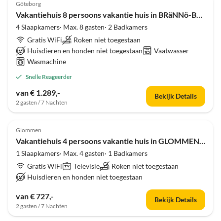
Göteborg
Vakantiehuis 8 persoons vakantie huis in BRäNNö-By Traum
4 Slaapkamers· Max. 8 gasten· 2 Badkamers
Gratis WiFi
Roken niet toegestaan
Huisdieren en honden niet toegestaan
Vaatwasser
Wasmachine
Snelle Reageerder
van € 1.289,-
Bekijk Details
2 gasten / 7 Nachten
4.0
(5)
Glommen
Vakantiehuis 4 persoons vakantie huis in GLOMMEN-By Traum
1 Slaapkamers· Max. 4 gasten· 1 Badkamers
Gratis WiFi
Televisie
Roken niet toegestaan
Huisdieren en honden niet toegestaan
van € 727,-
Bekijk Details
2 gasten / 7 Nachten
4.0
(5)