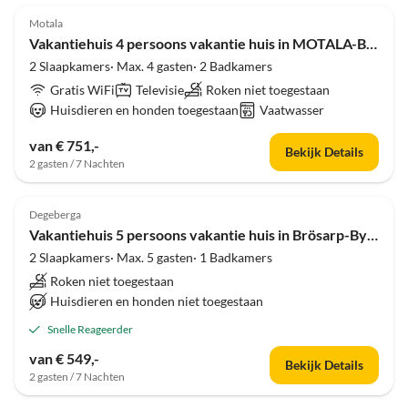
Motala
Vakantiehuis 4 persoons vakantie huis in MOTALA-By Traum
2 Slaapkamers· Max. 4 gasten· 2 Badkamers
Gratis WiFi
Televisie
Roken niet toegestaan
Huisdieren en honden toegestaan
Vaatwasser
van € 751,-
Bekijk Details
2 gasten / 7 Nachten
4.0
(4)
Degeberga
Vakantiehuis 5 persoons vakantie huis in Brösarp-By Traum
2 Slaapkamers· Max. 5 gasten· 1 Badkamers
Roken niet toegestaan
Huisdieren en honden niet toegestaan
Snelle Reageerder
van € 549,-
Bekijk Details
2 gasten / 7 Nachten
4.0
(3)