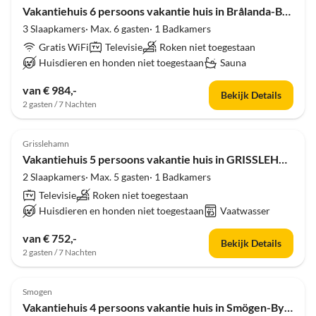
Vakantiehuis 6 persoons vakantie huis in Brålanda-By Traum
3 Slaapkamers· Max. 6 gasten· 1 Badkamers
Gratis WiFi
Televisie
Roken niet toegestaan
Huisdieren en honden niet toegestaan
Sauna
van € 984,-
Bekijk Details
2 gasten / 7 Nachten
4.0
(3)
Grisslehamn
Vakantiehuis 5 persoons vakantie huis in GRISSLEHAMN-By Traum
2 Slaapkamers· Max. 5 gasten· 1 Badkamers
Televisie
Roken niet toegestaan
Huisdieren en honden niet toegestaan
Vaatwasser
van € 752,-
Bekijk Details
2 gasten / 7 Nachten
4.0
(2)
Smogen
Vakantiehuis 4 persoons vakantie huis in Smögen-By Traum