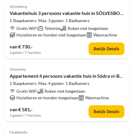
Sölvesborg
Vakantiehuis 3 persoons vakantie huis in SÖLVESBORG-By Traum
1 Slaapkamers· Max. 3 gasten· 1 Badkamers
Gratis WiFi
Televisie
Roken niet toegestaan
Huisdieren en honden niet toegestaan
Wasmachine
van € 730,-
Bekijk Details
2 gasten / 7 Nachten
4.0
(3)
Vimmerby
Appartement 4 persoons vakantie huis in Södra vi-By Traum
1 Slaapkamers· Max. 4 gasten· 1 Badkamers
Gratis WiFi
Roken niet toegestaan
Huisdieren en honden toegestaan
Wasmachine
van € 581,-
Bekijk Details
2 gasten / 7 Nachten
4.0
(3)
Färgelanda