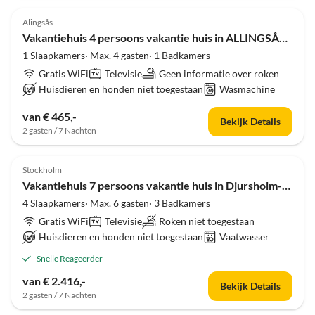
4.0
(9)
Alingsås
Vakantiehuis 4 persoons vakantie huis in ALLINGSÅS, SVERIGE
1 Slaapkamers· Max. 4 gasten· 1 Badkamers
Gratis WiFi
Televisie
Geen informatie over roken
Huisdieren en honden niet toegestaan
Wasmachine
van € 465,-
Bekijk Details
2 gasten / 7 Nachten
4.0
(8)
Stockholm
Vakantiehuis 7 persoons vakantie huis in Djursholm-By Traum
4 Slaapkamers· Max. 6 gasten· 3 Badkamers
Gratis WiFi
Televisie
Roken niet toegestaan
Huisdieren en honden niet toegestaan
Vaatwasser
Snelle Reageerder
van € 2.416,-
Bekijk Details
2 gasten / 7 Nachten
4.0
(8)