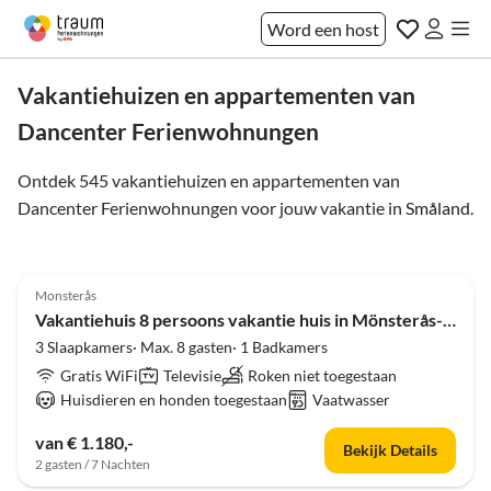
Word een host
Vakantiehuizen en appartementen van
Dancenter Ferienwohnungen
Ontdek 545 vakantiehuizen en appartementen van
Dancenter Ferienwohnungen voor jouw vakantie in
Småland
.
4.0
(10)
Monsterås
Vakantiehuis 8 persoons vakantie huis in Mönsterås-By Traum
3 Slaapkamers· Max. 8 gasten· 1 Badkamers
Gratis WiFi
Televisie
Roken niet toegestaan
Huisdieren en honden toegestaan
Vaatwasser
van € 1.180,-
Bekijk Details
2 gasten / 7 Nachten