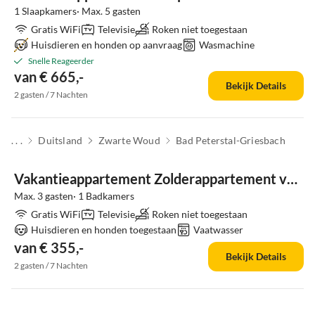
1 Slaapkamers· Max. 5 gasten
Gratis WiFi
Televisie
Roken niet toegestaan
Huisdieren en honden op aanvraag
Wasmachine
Snelle Reageerder
van € 665,-
Bekijk Details
2 gasten / 7 Nachten
. . .
Duitsland
Zwarte Woud
Bad Peterstal-Griesbach
Top-
Advertentie
Vakantieappartement Zolderappartement voor vakantie op de Ehrenmättlehof
Max. 3 gasten· 1 Badkamers
Gratis WiFi
Televisie
Roken niet toegestaan
Huisdieren en honden toegestaan
Vaatwasser
van € 355,-
Bekijk Details
2 gasten / 7 Nachten