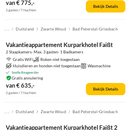
van € 775,-
Bekijk Details
2 gasten / 7 Nachten
. . .
Duitsland
Zwarte Woud
Bad Peterstal-Griesbach
Top-
Advertentie
Vakantieappartement Kurparkhotel Faißt
2 Slaapkamers· Max. 3 gasten· 1 Badkamers
Gratis WiFi
Roken niet toegestaan
Huisdieren en honden niet toegestaan
Wasmachine
Snelle Reageerder
Gratis annulering
van € 635,-
Bekijk Details
2 gasten / 7 Nachten
. . .
Duitsland
Zwarte Woud
Bad Peterstal-Griesbach
Top-
Advertentie
Vakantieappartement Kurparkhotel Faißt 2