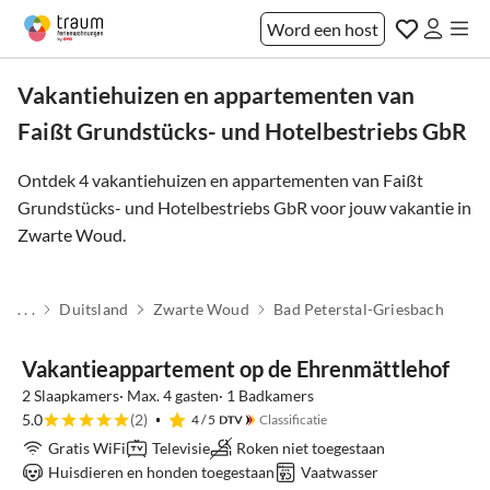
Word een host
Vakantiehuizen en appartementen van
Faißt Grundstücks- und Hotelbestriebs GbR
Ontdek 4 vakantiehuizen en appartementen van Faißt
Grundstücks- und Hotelbestriebs GbR voor jouw vakantie in
Zwarte Woud
.
Virtuele
. . .
Duitsland
Zwarte Woud
Bad Peterstal-Griesbach
Top-
rondleiding
Advertentie
Vakantieappartement op de Ehrenmättlehof
2 Slaapkamers· Max. 4 gasten· 1 Badkamers
5.0
(2)
4
/ 5
Classificatie
Gratis WiFi
Televisie
Roken niet toegestaan
Huisdieren en honden toegestaan
Vaatwasser