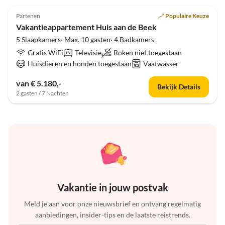
5.0
(3)
Partenen
Populaire Keuze
Vakantieappartement Huis aan de Beek
5 Slaapkamers· Max. 10 gasten· 4 Badkamers
Gratis WiFi
Televisie
Roken niet toegestaan
Huisdieren en honden toegestaan
Vaatwasser
van € 5.180,-
Bekijk Details
2 gasten / 7 Nachten
Vakantie in jouw postvak
Meld je aan voor onze nieuwsbrief en ontvang regelmatig
aanbiedingen, insider-tips en de laatste reistrends.