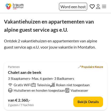
Word een host
Vakantiehuizen en appartementen van
alpine guest service ags e.U.
Ontdek 2 vakantiehuizen en appartementen van alpine
guest service ags e.U. voor jouw vakantie in
Montafon
.
4.9
(14)
Partenen
Populaire Keuze
Chalet aan de beek
3 Slaapkamers· Max. 6 gasten· 3 Badkamers
Gratis WiFi
Televisie
Roken niet toegestaan
Huisdieren en honden toegestaan
Vaatwasser
van € 2.360,-
Bekijk Details
2 gasten / 7 Nachten