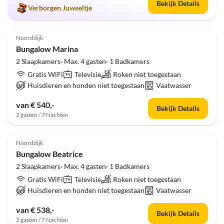
Bekijk Details
Verborgen Juweeltje
5.0
(1)
Noorddijk
Bungalow Marina
2 Slaapkamers· Max. 4 gasten· 1 Badkamers
Gratis WiFi
Televisie
Roken niet toegestaan
Huisdieren en honden niet toegestaan
Vaatwasser
van € 540,-
Bekijk Details
2 gasten / 7 Nachten
4.8
(1)
Noorddijk
Bungalow Beatrice
2 Slaapkamers· Max. 4 gasten· 1 Badkamers
Gratis WiFi
Televisie
Roken niet toegestaan
Huisdieren en honden niet toegestaan
Vaatwasser
van € 538,-
Bekijk Details
2 gasten / 7 Nachten