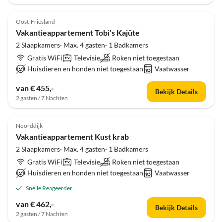
Oost-Friesland
Vakantieappartement Tobi's Kajüte
2 Slaapkamers· Max. 4 gasten· 1 Badkamers
Gratis WiFi
Televisie
Roken niet toegestaan
Huisdieren en honden niet toegestaan
Vaatwasser
van € 455,-
Bekijk Details
2 gasten / 7 Nachten
Noorddijk
Vakantieappartement Kust krab
2 Slaapkamers· Max. 4 gasten· 1 Badkamers
Gratis WiFi
Televisie
Roken niet toegestaan
Huisdieren en honden niet toegestaan
Vaatwasser
Snelle Reageerder
van € 462,-
Bekijk Details
2 gasten / 7 Nachten