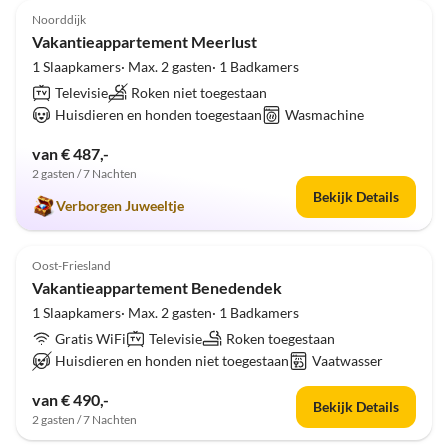
Noorddijk
Vakantieappartement Meerlust
1 Slaapkamers· Max. 2 gasten· 1 Badkamers
Televisie
Roken niet toegestaan
Huisdieren en honden toegestaan
Wasmachine
van € 487,-
2 gasten / 7 Nachten
Bekijk Details
Verborgen Juweeltje
Oost-Friesland
Vakantieappartement Benedendek
1 Slaapkamers· Max. 2 gasten· 1 Badkamers
Gratis WiFi
Televisie
Roken toegestaan
Huisdieren en honden niet toegestaan
Vaatwasser
van € 490,-
Bekijk Details
2 gasten / 7 Nachten