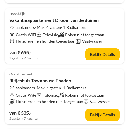
4.8
(1)
Noorddijk
Vakantieappartement Droom van de duinen
2 Slaapkamers· Max. 4 gasten· 1 Badkamers
Gratis WiFi
Televisie
Roken niet toegestaan
Huisdieren en honden toegestaan
Vaatwasser
van € 655,-
Bekijk Details
2 gasten / 7 Nachten
4.8
(1)
Oost-Friesland
Rijtjeshuis Townhouse Thaden
2 Slaapkamers· Max. 4 gasten· 1 Badkamers
Gratis WiFi
Televisie
Roken niet toegestaan
Huisdieren en honden niet toegestaan
Vaatwasser
van € 535,-
Bekijk Details
2 gasten / 7 Nachten
5.0
(1)