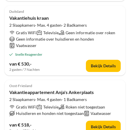
Duitsland
Vakantiehuis kraan
2 Slaapkamers· Max. 4 gasten· 2 Badkamers
Gratis WiFi
Televisie
Geen informatie over roken
Geen informatie over huisdieren en honden
Vaatwasser
Snelle Reageerder
van € 530,-
Bekijk Details
2 gasten / 7 Nachten
Oost-Friesland
Vakantieappartement Anja's Ankerplaats
2 Slaapkamers· Max. 4 gasten· 1 Badkamers
Gratis WiFi
Televisie
Roken niet toegestaan
Huisdieren en honden niet toegestaan
Vaatwasser
van € 518,-
Bekijk Details