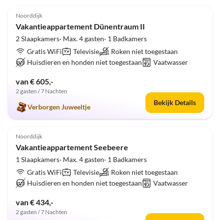
4.9
(3)
Noorddijk
Vakantieappartement Dünentraum II
2 Slaapkamers· Max. 4 gasten· 1 Badkamers
Gratis WiFi
Televisie
Roken niet toegestaan
Huisdieren en honden niet toegestaan
Vaatwasser
van € 605,-
2 gasten / 7 Nachten
Bekijk Details
Verborgen Juweeltje
5.0
(2)
Noorddijk
Vakantieappartement Seebeere
1 Slaapkamers· Max. 4 gasten· 1 Badkamers
Gratis WiFi
Televisie
Roken niet toegestaan
Huisdieren en honden niet toegestaan
Vaatwasser
van € 434,-
2 gasten / 7 Nachten