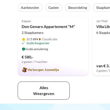
Aanbevolen
Gasten
Beoordeling
Slaapka
4.9
(66)
Kapper
Jan Thiel
Don Genaro Appartement "M"
Villa Li
2 Slaapkamers
6 Slaapk
3
/ 5
Classificatie
Snelle Reageerder
Gratis annulering
€ 580,-
2 gasten / 7 Nachten
van € 3
Verborgen Juweeltje
2 gasten /
Alles
Weergeven