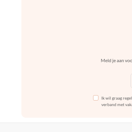
Meld je aan voo
Ik wil graag reg
verband met vaka