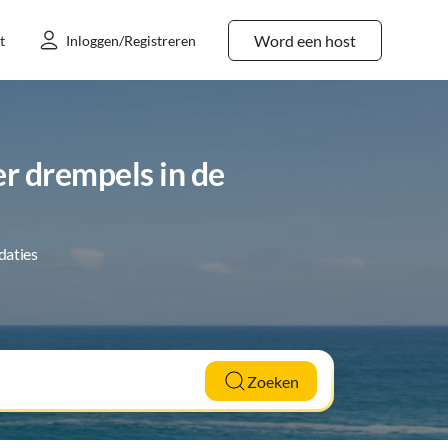
Word een host
t
Inloggen/Registreren
r drempels in de
daties
Zoeken