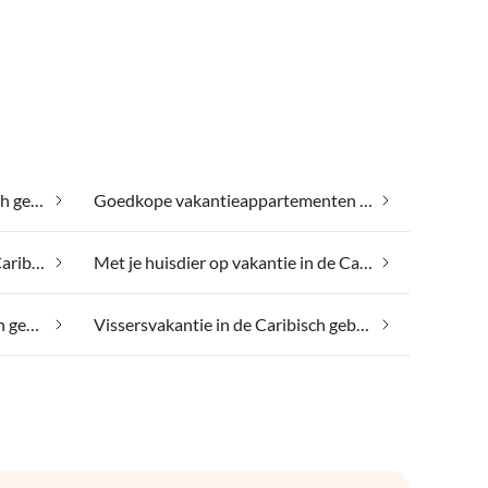
Gezinsvriendelijk in de Caribisch gebied
Goedkope vakantieappartementen in de Caribisch gebied
Met je hond op vakantie in de Caribisch gebied
Met je huisdier op vakantie in de Caribisch gebied
Toegankelijkheid in de Caribisch gebied
Vissersvakantie in de Caribisch gebied