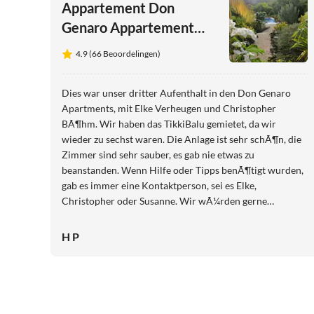
Appartement Don
Genaro Appartement
"M"
4.9 (66 Beoordelingen)
Dies war unser dritter Aufenthalt in den Don Genaro
Apartments, mit Elke Verheugen und Christopher
BÃ¶hm. Wir haben das TikkiBalu gemietet, da wir
wieder zu sechst waren. Die Anlage ist sehr schÃ¶n, die
Zimmer sind sehr sauber, es gab nie etwas zu
beanstanden. Wenn Hilfe oder Tipps benÃ¶tigt wurden,
gab es immer eine Kontaktperson, sei es Elke,
Christopher oder Susanne. Wir wÃ¼rden gerne
wiederkommen. Heinz und Manuela Potzmann
H P