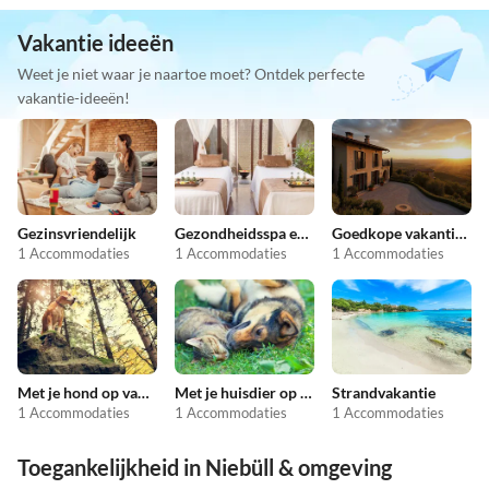
Vakantie ideeën
Weet je niet waar je naartoe moet? Ontdek perfecte
vakantie-ideeën!
Gezinsvriendelijk
Gezondheidsspa en schoonheid
Goedkope vakantieappartementen
1 Accommodaties
1 Accommodaties
1 Accommodaties
Met je hond op vakantie
Met je huisdier op vakantie
Strandvakantie
1 Accommodaties
1 Accommodaties
1 Accommodaties
Toegankelijkheid in Niebüll & omgeving