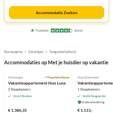
Accommodatie Zoeken
Startpagina
Ostallgäu
Toegankelijkheid
Accommodaties op Met je huisdier op vakantie
5.0
(5)
5.0
(3)
Schwangau
Populaire Keuze
Hop bij het meer
Vakantieappartement Huis Luna
2 Slaapkamers
1 Slaapkamers
Direct Boeken
Snelle Reageerder
Gratis annulering
€ 1.386,35
€ 1.113,-