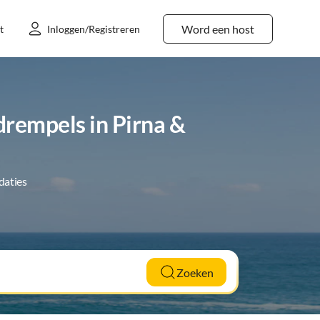
Word een host
t
Inloggen/Registreren
rempels in Pirna &
daties
Zoeken