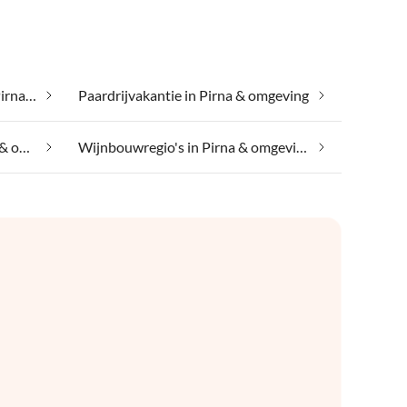
Met je huisdier op vakantie in Pirna & omgeving
Paardrijvakantie in Pirna & omgeving
Vakantie aan het meer in Pirna & omgeving
Wijnbouwregio's in Pirna & omgeving