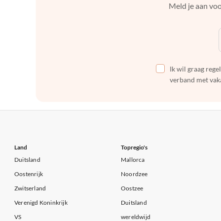
Meld je aan voo
Ik wil graag reg
verband met vaka
Land
Topregio's
Duitsland
Mallorca
Oostenrijk
Noordzee
Zwitserland
Oostzee
Verenigd Koninkrijk
Duitsland
VS
wereldwijd