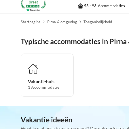
53.493 Accommodaties
Startpagina
Pirna & omgeving
Toegankelijkheid
Typische accommodaties in Pirna
Vakantiehuis
1
Accommodatie
Vakantie ideeën
Weet je niet waar je naartoe moet? Ontdek perfecte va