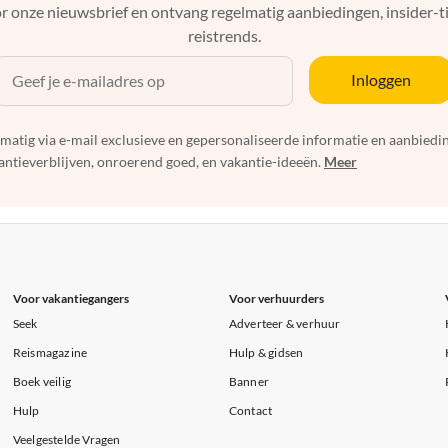
r onze nieuwsbrief en ontvang regelmatig aanbiedingen, insider-ti
reistrends.
Inloggen
elmatig via e-mail exclusieve en gepersonaliseerde informatie en aanbied
ntieverblijven, onroerend goed, en vakantie-ideeën.
Meer
Voor vakantiegangers
Voor verhuurders
Seek
Adverteer & verhuur
Reismagazine
Hulp & gidsen
Boek veilig
Banner
Hulp
Contact
Veelgestelde Vragen