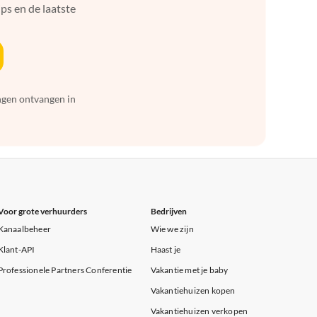
ps en de laatste
ingen ontvangen in
Voor grote verhuurders
Bedrijven
Kanaalbeheer
Wie we zijn
Klant-API
Haast je
Professionele Partners Conferentie
Vakantie met je baby
Vakantiehuizen kopen
Vakantiehuizen verkopen