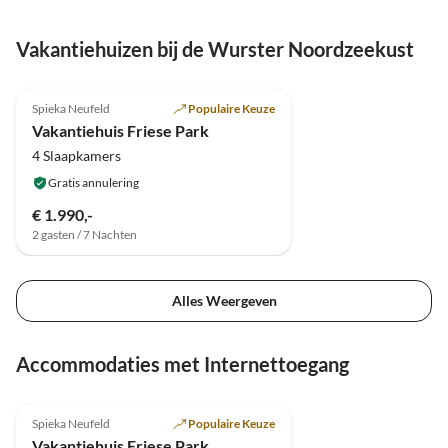
Vakantiehuizen bij de Wurster Noordzeekust
4.8
(27)
Spieka Neufeld
Populaire Keuze
Vakantiehuis Friese Park
4 Slaapkamers
Gratis annulering
€ 1.990,-
2 gasten / 7 Nachten
Alles Weergeven
Accommodaties met Internettoegang
4.8
(27)
Spieka Neufeld
Populaire Keuze
Vakantiehuis Friese Park