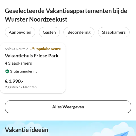
Geselecteerde Vakantieappartementen bij de
Wurster Noordzeekust
Aanbevolen
Gasten
Beoordeling
Slaapkamers
4.8
(27)
Spieka Neufeld
Populaire Keuze
Vakantiehuis Friese Park
4 Slaapkamers
Gratis annulering
€ 1.990,-
2 gasten / 7 Nachten
Alles Weergeven
Vakantie ideeën