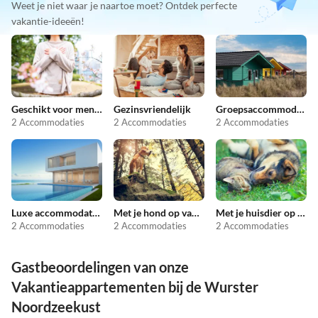
Weet je niet waar je naartoe moet? Ontdek perfecte
vakantie-ideeën!
Geschikt voor mensen met allergieën
Gezinsvriendelijk
Groepsaccommodatie
2 Accommodaties
2 Accommodaties
2 Accommodaties
Luxe accommodaties
Met je hond op vakantie
Met je huisdier op vakantie
2 Accommodaties
2 Accommodaties
2 Accommodaties
Gastbeoordelingen van onze
Vakantieappartementen bij de Wurster
Noordzeekust