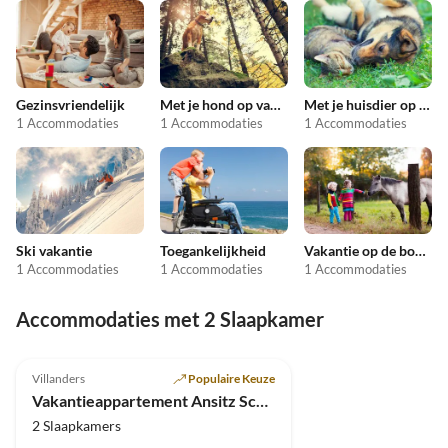
Gezinsvriendelijk
Met je hond op vakantie
Met je huisdier op vakantie
1 Accommodaties
1 Accommodaties
1 Accommodaties
Ski vakantie
Toegankelijkheid
Vakantie op de boerderij
1 Accommodaties
1 Accommodaties
1 Accommodaties
Accommodaties met 2 Slaapkamer
5.0
(12)
Villanders
Populaire Keuze
Vakantieappartement Ansitz Schloss Gravetsch
2 Slaapkamers