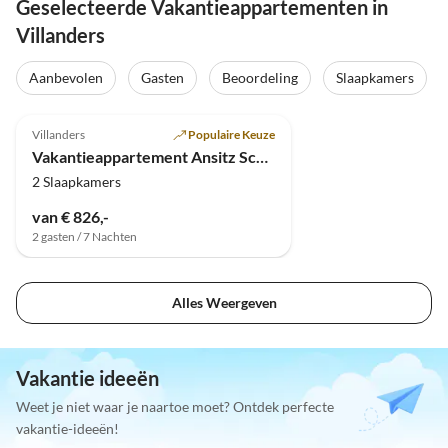
Geselecteerde Vakantieappartementen in
Villanders
Aanbevolen
Gasten
Beoordeling
Slaapkamers
5.0
(12)
Villanders
Populaire Keuze
Vakantieappartement Ansitz Schloss Gravetsch
2 Slaapkamers
van € 826,-
2 gasten / 7 Nachten
Alles Weergeven
Vakantie ideeën
Weet je niet waar je naartoe moet? Ontdek perfecte
vakantie-ideeën!