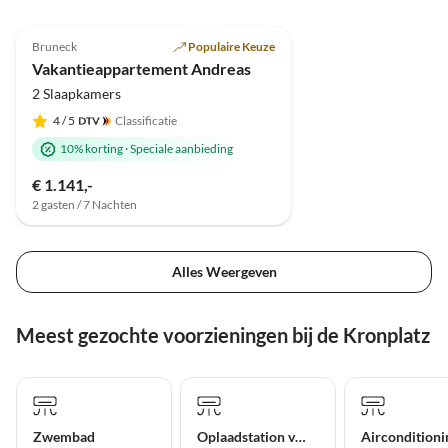
vorgefunden, wie erwartet. Wir kommen gerne
4.9
(212)
wieder und können die Unterkunft uneingeschränkt
Bruneck
Populaire Keuze
weiterempfehlen.
Vakantieappartement Andreas
2 Slaapkamers
4
/ 5
Classificatie
10% korting
·
Speciale aanbieding
€ 1.141,-
2 gasten / 7 Nachten
Alles Weergeven
Meest gezochte voorzieningen bij de Kronplatz
Zwembad
Oplaadstation voor elektrische auto's
Airconditioni