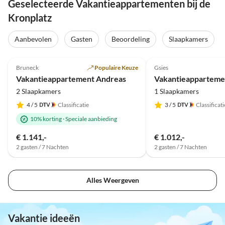
Geselecteerde Vakantieappartementen bij de
Kronplatz
Aanbevolen
Gasten
Beoordeling
Slaapkamers
4.9
(212)
5.0
(14)
Bruneck
Populaire Keuze
Gsies
Vakantieappartement Andreas
2 Slaapkamers
1 Slaapkamers
4
/ 5
Classificatie
3
/ 5
Classificati
10% korting
·
Speciale aanbieding
€ 1.141,-
€ 1.012,-
2 gasten / 7 Nachten
2 gasten / 7 Nachten
Alles Weergeven
Vakantie ideeën