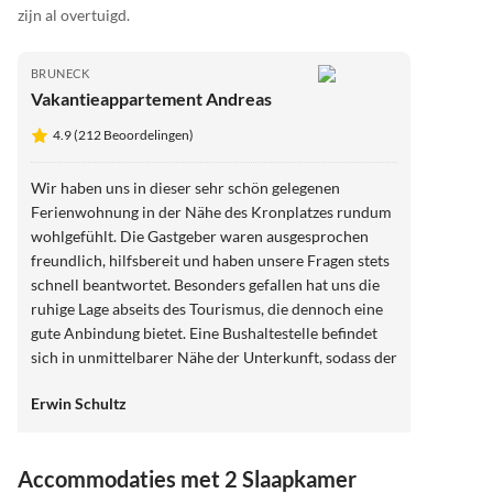
zijn al overtuigd.
BRUNECK
Vakantieappartement Andreas
4.9 (212 Beoordelingen)
Wir haben uns in dieser sehr schön gelegenen
Ferienwohnung in der Nähe des Kronplatzes rundum
wohlgefühlt. Die Gastgeber waren ausgesprochen
freundlich, hilfsbereit und haben unsere Fragen stets
schnell beantwortet. Besonders gefallen hat uns die
ruhige Lage abseits des Tourismus, die dennoch eine
gute Anbindung bietet. Eine Bushaltestelle befindet
sich in unmittelbarer Nähe der Unterkunft, sodass der
Kronplatz bequem mit dem Bus oder auch zu Fuß
Erwin Schultz
erreichbar ist. Ein weiterer Pluspunkt ist die
Tiefgarage, in der das Auto sicher und bequem
geparkt werden kann. Die Ferienwohnung entsprach
Accommodaties met 2 Slaapkamer
genau der Beschreibung und wir haben alles so