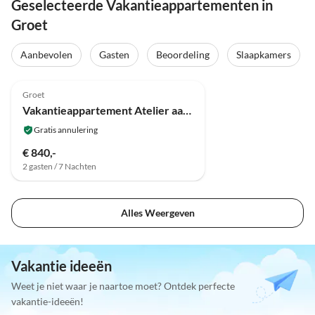
Geselecteerde Vakantieappartementen in
Groet
Aanbevolen
Gasten
Beoordeling
Slaapkamers
4.7
(3)
Groet
Vakantieappartement Atelier aan Zee
Gratis annulering
€ 840,-
2 gasten / 7 Nachten
Alles Weergeven
Vakantie ideeën
Weet je niet waar je naartoe moet? Ontdek perfecte
vakantie-ideeën!