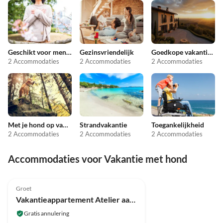
Geschikt voor mensen met allergieën
Gezinsvriendelijk
Goedkope vakantieappartementen
2 Accommodaties
2 Accommodaties
2 Accommodaties
Met je hond op vakantie
Strandvakantie
Toegankelijkheid
2 Accommodaties
2 Accommodaties
2 Accommodaties
Accommodaties voor Vakantie met hond
4.7
(3)
Groet
Vakantieappartement Atelier aan Zee
Gratis annulering