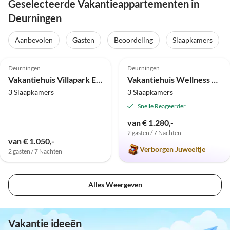
Geselecteerde Vakantieappartementen in
Deurningen
Aanbevolen
Gasten
Beoordeling
Slaapkamers
4.5
(1)
5.0
(1)
Deurningen
Deurningen
Vakantiehuis Villapark Eureka Wellness
Vakantiehuis Wellness Superior Rolstoeltoegankelijk 6/8-P
3 Slaapkamers
3 Slaapkamers
Snelle Reageerder
van € 1.280,-
2 gasten / 7 Nachten
van € 1.050,-
Verborgen Juweeltje
2 gasten / 7 Nachten
Alles Weergeven
Vakantie ideeën