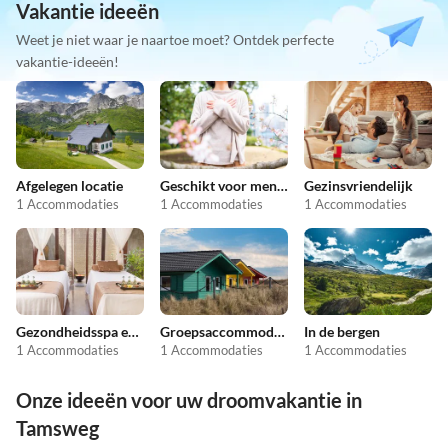
Vakantie ideeën
Weet je niet waar je naartoe moet? Ontdek perfecte
vakantie-ideeën!
Afgelegen locatie
Geschikt voor mensen met allergieën
Gezinsvriendelijk
1 Accommodaties
1 Accommodaties
1 Accommodaties
Gezondheidsspa en schoonheid
Groepsaccommodatie
In de bergen
1 Accommodaties
1 Accommodaties
1 Accommodaties
Onze ideeën voor uw droomvakantie in
Tamsweg