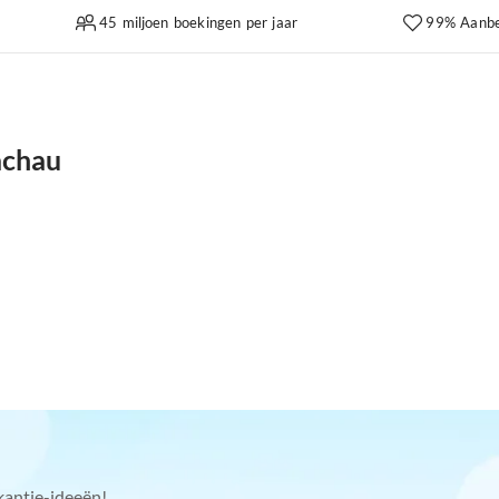
45 miljoen boekingen per jaar
99% Aanbe
achau
kantie-ideeën!