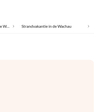
Met je huisdier op vakantie in de Wachau
Strandvakantie in de Wachau