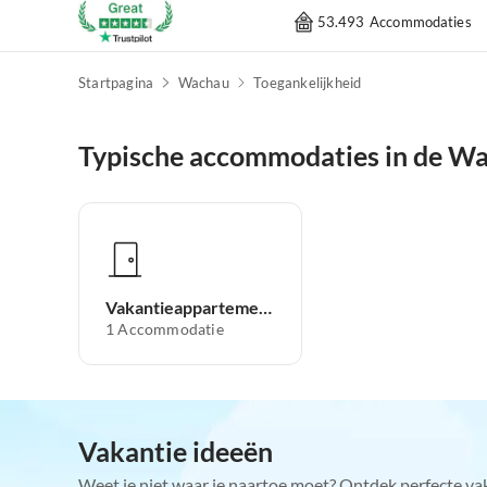
53.493 Accommodaties
Startpagina
Wachau
Toegankelijkheid
Typische accommodaties in de W
Vakantieappartement
1
Accommodatie
Vakantie ideeën
Weet je niet waar je naartoe moet? Ontdek perfecte va