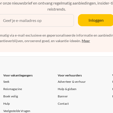
r onze nieuwsbrief en ontvang regelmatig aanbiedingen, insider-ti
reistrends.
Inloggen
elmatig via e-mail exclusieve en gepersonaliseerde informatie en aanbied
ntieverblijven, onroerend goed, en vakantie-ideeën.
Meer
Voor vakantiegangers
Voor verhuurders
Seek
Adverteer & verhuur
Reismagazine
Hulp & gidsen
Boek veilig
Banner
Hulp
Contact
Veelgestelde Vragen