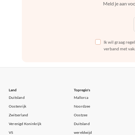
Meld je aan voo
Ik wil graag reg
verband met vaka
Land
Topregio's
Duitsland
Mallorca
Oostenrijk
Noordzee
Zwitserland
Oostzee
Verenigd Koninkrijk
Duitsland
VS
wereldwijd