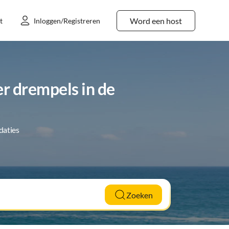
Word een host
t
Inloggen/Registreren
r drempels in de
daties
Zoeken