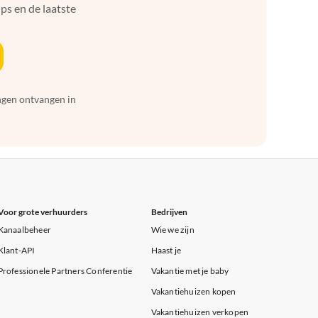
ps en de laatste
ingen ontvangen in
Voor grote verhuurders
Bedrijven
Kanaalbeheer
Wie we zijn
Klant-API
Haast je
Professionele Partners Conferentie
Vakantie met je baby
Vakantiehuizen kopen
Vakantiehuizen verkopen