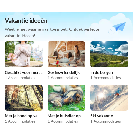
Vakantie ideeën
Weet je niet waar je naartoe moet? Ontdek perfecte
vakantie-ideeën!
Geschikt voor mensen met allergieën
Gezinsvriendelijk
In de bergen
1 Accommodaties
1 Accommodaties
1 Accommodaties
Met je hond op vakantie
Met je huisdier op vakantie
Ski vakantie
1 Accommodaties
1 Accommodaties
1 Accommodaties