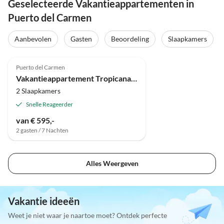
Geselecteerde Vakantieappartementen in
Puerto del Carmen
Aanbevolen
Gasten
Beoordeling
Slaapkamers
Puerto del Carmen
Vakantieappartement Tropicana in de wellness-oase Tropical
2 Slaapkamers
Snelle Reageerder
van € 595,-
2 gasten / 7 Nachten
Alles Weergeven
Vakantie ideeën
Weet je niet waar je naartoe moet? Ontdek perfecte