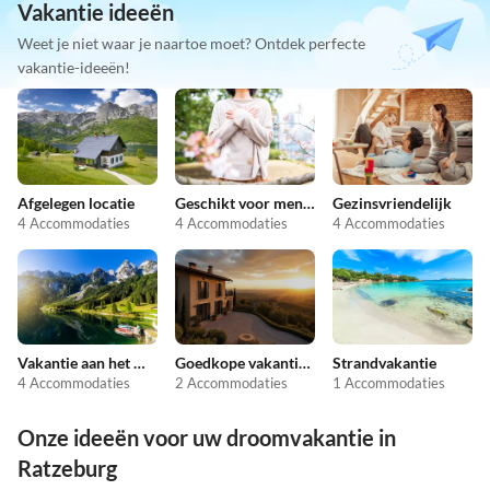
Vakantie ideeën
Weet je niet waar je naartoe moet? Ontdek perfecte
vakantie-ideeën!
Afgelegen locatie
Geschikt voor mensen met allergieën
Gezinsvriendelijk
4 Accommodaties
4 Accommodaties
4 Accommodaties
Vakantie aan het meer
Goedkope vakantieappartementen
Strandvakantie
4 Accommodaties
2 Accommodaties
1 Accommodaties
Onze ideeën voor uw droomvakantie in
Ratzeburg