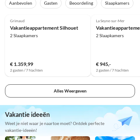
Aanbevolen
Gasten
Beoordeling
Slaapkamers
4.3
(3)
4.8
(2)
Grimaud
La Seyne-sur-Mer
Vakantieappartement Silhouet
Vakantieappartemen
2 Slaapkamers
2 Slaapkamers
€ 1.359,99
€ 945,-
2 gasten / 7 Nachten
2 gasten / 7 Nachten
Alles Weergeven
Vakantie ideeën
Weet je niet waar je naartoe moet? Ontdek perfecte
vakantie-ideeën!