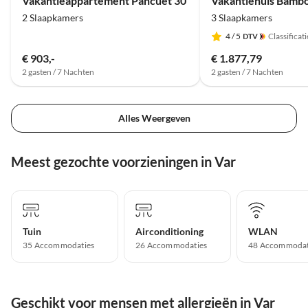
Vakantieappartement Pancuet 30
Vakantiehuis Bamb
2 Slaapkamers
3 Slaapkamers
4
/ 5
Classificati
€ 903,-
€ 1.877,79
2 gasten / 7 Nachten
2 gasten / 7 Nachten
Alles Weergeven
Meest gezochte voorzieningen in Var
Tuin
Airconditioning
WLAN
35 Accommodaties
26 Accommodaties
48 Accommodat
Geschikt voor mensen met allergieën in Var