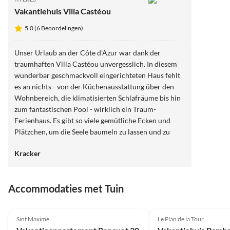
Vakantiehuis Villa Castéou
5.0 (6 Beoordelingen)
Unser Urlaub an der Côte d'Azur war dank der
traumhaften Villa Castéou unvergesslich. In diesem
wunderbar geschmackvoll eingerichteten Haus fehlt
es an nichts - von der Küchenausstattung über den
Wohnbereich, die klimatisierten Schlafräume bis hin
zum fantastischen Pool - wirklich ein Traum-
Ferienhaus. Es gibt so viele gemütliche Ecken und
Plätzchen, um die Seele baumeln zu lassen und zu
entspannen. Auch zu viert als Familie findet hier jeder
Kracker
seinen persönlichen Lieblingsort. Die fußläufige Nähe
zur schönen Altstadt von Hyères kommt da noch on
top. Wir können diese schöne Villa nur jedem
Accommodaties met Tuin
wärmstens empfehlen und kommen gerne wieder. A
bientôt et merci!
Sint Maxime
Le Plan de la Tour