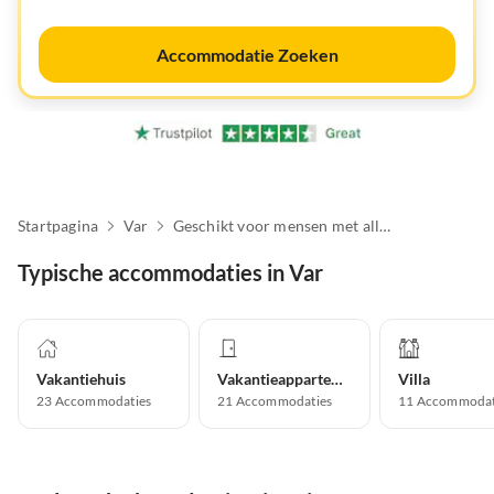
Accommodatie Zoeken
Startpagina
Var
Geschikt voor mensen met allergieën
Typische accommodaties in Var
Vakantiehuis
Vakantieappartement
Villa
23
Accommodaties
21
Accommodaties
11
Accommodat