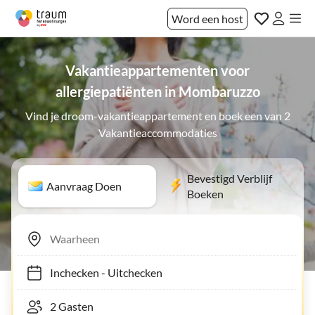
Word een host
Vakantieappartementen voor
allergiepatiënten in Mombaruzzo
Vind je droom-vakantieappartement en boek een van 2
Vakantieaccommodaties
Bevestigd Verblijf
Aanvraag Doen
Boeken
Inchecken
-
Uitchecken