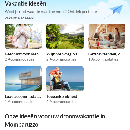
Vakantie ideeën
Weet je niet waar je naartoe moet? Ontdek perfecte
vakantie-ideeën!
Geschikt voor mensen met allergieën
Wijnbouwregio's
Gezinsvriendelijk
2 Accommodaties
2 Accommodaties
1 Accommodaties
Luxe accommodaties
Toegankelijkheid
1 Accommodaties
1 Accommodaties
Onze ideeën voor uw droomvakantie in
Mombaruzzo