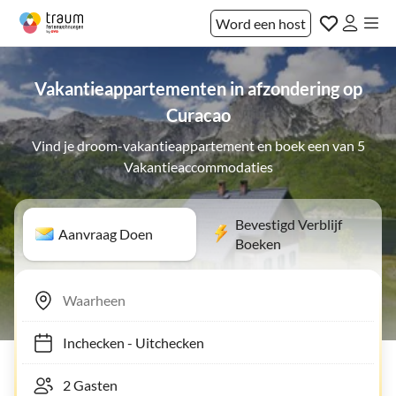
Word een host
Vakantieappartementen in afzondering op
Curacao
Vind je droom-vakantieappartement en boek een van 5
Vakantieaccommodaties
Bevestigd Verblijf
Aanvraag Doen
Boeken
Inchecken
-
Uitchecken