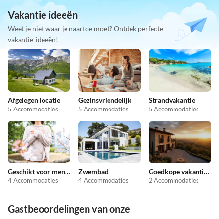
Vakantie ideeën
Weet je niet waar je naartoe moet? Ontdek perfecte
vakantie-ideeën!
Afgelegen locatie
Gezinsvriendelijk
Strandvakantie
5 Accommodaties
5 Accommodaties
5 Accommodaties
Geschikt voor mensen met allergieën
Zwembad
Goedkope vakantieappartementen
4 Accommodaties
4 Accommodaties
2 Accommodaties
Gastbeoordelingen van onze