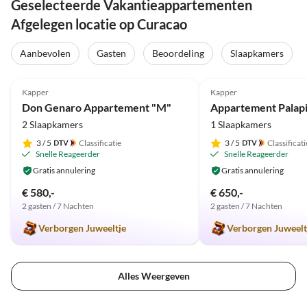
Geselecteerde Vakantieappartementen
Afgelegen locatie op Curacao
Aanbevolen
Gasten
Beoordeling
Slaapkamers
4.9
(66)
4.9
(10)
Kapper
Kapper
Don Genaro Appartement "M"
Appartement Palap
2 Slaapkamers
1 Slaapkamers
3
/ 5
Classificatie
3
/ 5
Classificati
Snelle Reageerder
Snelle Reageerder
Gratis annulering
Gratis annulering
€ 580,-
€ 650,-
2 gasten / 7 Nachten
2 gasten / 7 Nachten
Verborgen Juweeltje
Verborgen Juweelt
Alles Weergeven