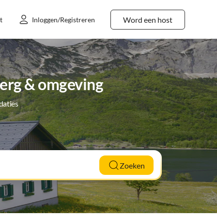
Word een host
t
Inloggen/Registreren
berg & omgeving
daties
Zoeken