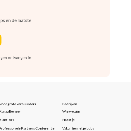
ps en de laatste
ingen ontvangen in
Voor grote verhuurders
Bedrijven
Kanaalbeheer
Wie we zijn
Klant-API
Haast je
Professionele Partners Conferentie
Vakantie met je baby