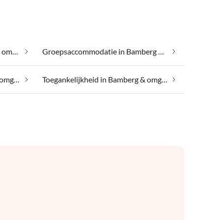
Gezinsvriendelijk in Bamberg & omgeving
Groepsaccommodatie in Bamberg & omgeving
Paardrijvakantie in Bamberg & omgeving
Toegankelijkheid in Bamberg & omgeving