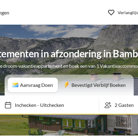
ngen
Verlanglijs
ementen in afzondering in Bam
je droom-vakantieappartement en boek een van 1 Vakantieaccommo
Aanvraag Doen
Bevestigd Verblijf Boeken
Inchecken
-
Uitchecken