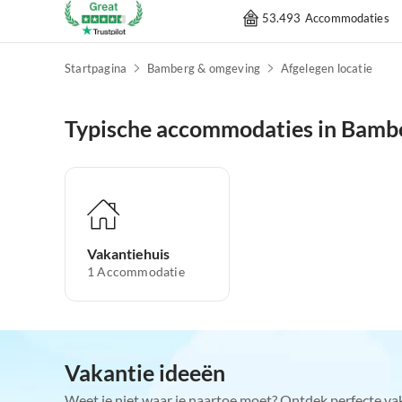
53.493 Accommodaties
Startpagina
Bamberg & omgeving
Afgelegen locatie
Typische accommodaties in Bamb
Vakantiehuis
1
Accommodatie
Vakantie ideeën
Weet je niet waar je naartoe moet? Ontdek perfecte va