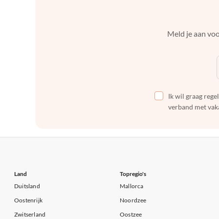
Meld je aan voo
Ik wil graag reg
verband met vaka
Land
Topregio's
Duitsland
Mallorca
Oostenrijk
Noordzee
Zwitserland
Oostzee