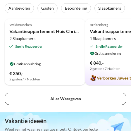
Aanbevolen
Gasten
Beoordeling
Slaapkamers
5.0
(4)
5.0
(3)
Waldmünchen
Breitenberg
Vakantieappartement Huis Christa met Balkon
2 Slaapkamers
1 Slaapkamers
Snelle Reageerder
Snelle Reageerder
Gratis annulering
€ 840,-
Gratis annulering
2 gasten / 7 Nachten
€ 350,-
Verborgen Juweelt
2 gasten / 7 Nachten
Alles Weergeven
Vakantie ideeën
Weet je niet waar je naartoe moet? Ontdek perfecte