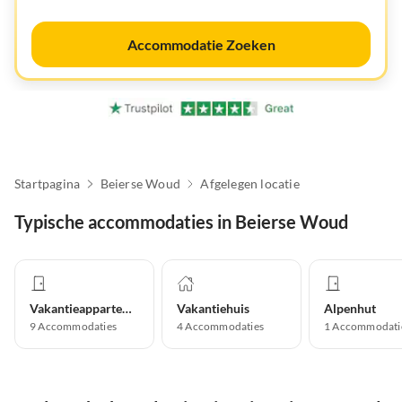
Accommodatie Zoeken
Startpagina
Beierse Woud
Afgelegen locatie
Typische accommodaties in Beierse Woud
Vakantieappartement
Vakantiehuis
Alpenhut
9
Accommodaties
4
Accommodaties
1
Accommodati