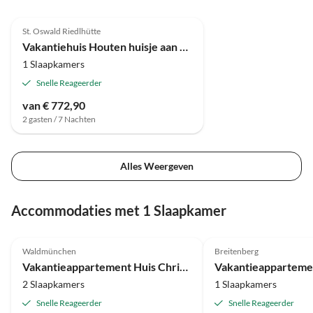
St. Oswald Riedlhütte
Vakantiehuis Houten huisje aan het Nationaal Park
1 Slaapkamers
Snelle Reageerder
van € 772,90
2 gasten / 7 Nachten
Alles Weergeven
Accommodaties met 1 Slaapkamer
5.0
(4)
5.0
(3)
Waldmünchen
Breitenberg
Vakantieappartement Huis Christa met Balkon
2 Slaapkamers
1 Slaapkamers
Snelle Reageerder
Snelle Reageerder