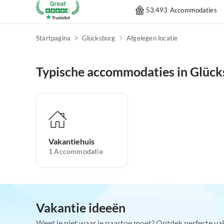
53.493 Accommodaties
Startpagina
Glücksburg
Afgelegen locatie
Typische accommodaties in Glück
Vakantiehuis
1
Accommodatie
Vakantie ideeën
Weet je niet waar je naartoe moet? Ontdek perfecte va