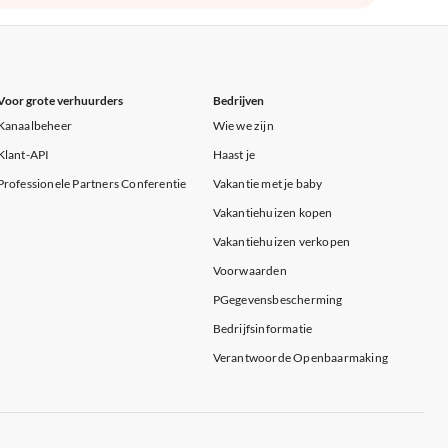
Voor grote verhuurders
Bedrijven
Kanaalbeheer
Wie we zijn
Klant-API
Haast je
Professionele Partners Conferentie
Vakantie met je baby
Vakantiehuizen kopen
Vakantiehuizen verkopen
Voorwaarden
PGegevensbescherming
Bedrijfsinformatie
Verantwoorde Openbaarmaking