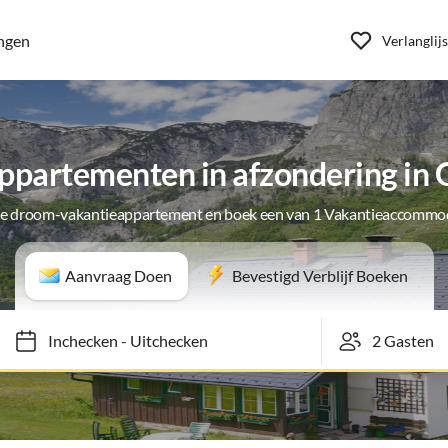
ngen
Verlanglijs
ppartementen in afzondering in 
je droom-vakantieappartement en boek een van 1 Vakantieaccommo
Aanvraag Doen
Bevestigd Verblijf Boeken
Inchecken
-
Uitchecken