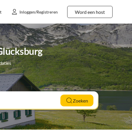
Word een host
t
Inloggen/Registreren
Glücksburg
daties
Zoeken