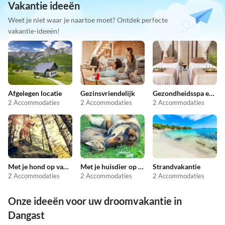
Vakantie ideeën
Weet je niet waar je naartoe moet? Ontdek perfecte
vakantie-ideeën!
Afgelegen locatie
Gezinsvriendelijk
Gezondheidsspa en schoonheid
2 Accommodaties
2 Accommodaties
2 Accommodaties
Met je hond op vakantie
Met je huisdier op vakantie
Strandvakantie
2 Accommodaties
2 Accommodaties
2 Accommodaties
Onze ideeën voor uw droomvakantie in
Dangast