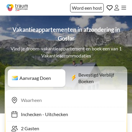
Word een host
Vakantieappartementen in afzondering in
Goslar
Vind je droom-vakantieappartement en boek een van 1
Vakantieaccommodaties
Bevestigd Verblijf
Aanvraag Doen
Boeken
Inchecken
-
Uitchecken